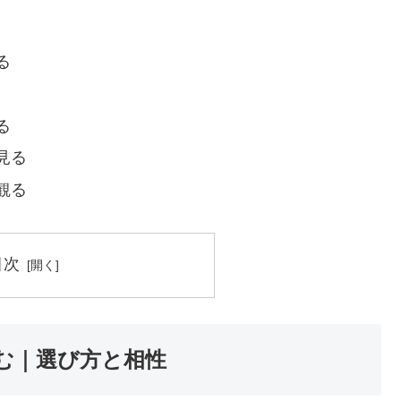
る
る
見る
観る
目次
む｜選び方と相性