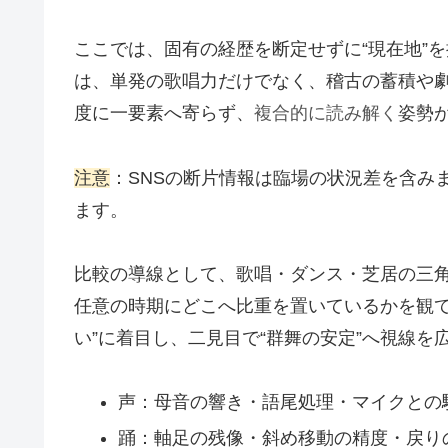
ここでは、固有の経歴を断定せずに“現在地”
は、単発の歌唱力だけでなく、稽古の蓄積や
度に一要素へ寄らず、
複合的に読み解く
姿勢
注意
：SNSの断片情報は臨場の状況差を含み
ます。
比較の導線として、歌唱・ダンス・芝居の三
任意の時期にどこへ比重を置いているかを観て
い”に着目し、二見目で“群舞の安定”へ視線
声：母音の響き・語尾処理・マイクとの
踊：軸足の残像・斜め移動の精度・戻り