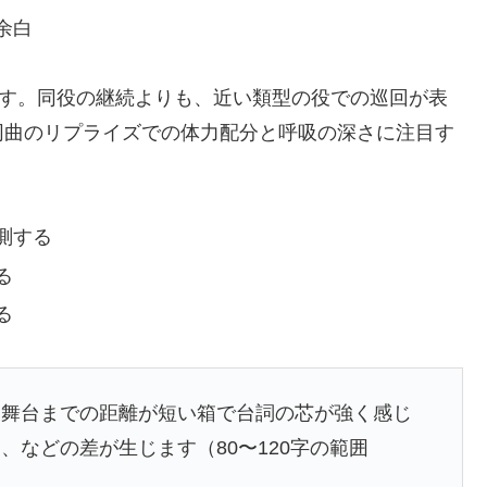
余白
ます。同役の継続よりも、近い類型の役での巡回が表
同曲のリプライズでの体力配分と呼吸の深さに注目す
測する
る
る
ら舞台までの距離が短い箱で台詞の芯が強く感じ
などの差が生じます（80〜120字の範囲