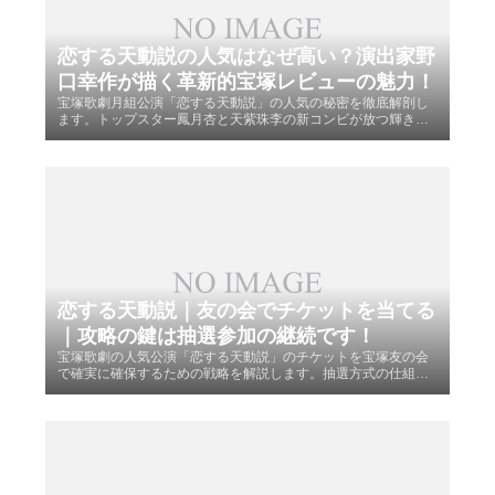
恋する天動説の人気はなぜ高い？演出家野
口幸作が描く革新的宝塚レビューの魅力！
宝塚歌劇月組公演「恋する天動説」の人気の秘密を徹底解剖し
ます。トップスター鳳月杏と天紫珠李の新コンビが放つ輝き
や、野口幸作演出の独創的なレトロフューチャーの世界観、中
毒性の高い楽曲の魅力を詳しく解説。ファンが熱狂する見どこ
ろや口コミを網羅した詳細レビューをお届けします。
恋する天動説｜友の会でチケットを当てる
｜攻略の鍵は抽選参加の継続です！
宝塚歌劇の人気公演「恋する天動説」のチケットを宝塚友の会
で確実に確保するための戦略を解説します。抽選方式の仕組み
や当選確率を上げるステータス制の活用法、狙い目の日程選び
まで、ファン必見の攻略情報を網羅。友の会を使いこなし、憧
れの座席を手に入れましょう。