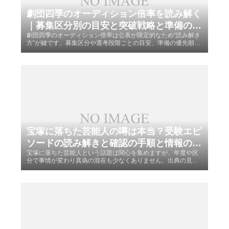
劇団四季のオーディション倍率を読み解く
｜募集区分別の目安と突破戦略と準備の組
劇団四季のオーディション倍率は公表が限定的なため“読み解き
み立て
方”が鍵です。募集区分や選考段階ごとの目安、準備の優先順
位、当日の運びをやさしく整理し、実力を見せやすい導線づく
りを案内します。
宝塚に落ちた芸能人の噂は本当？受験エピ
ソードの読み解きと確認の手順と情報の目
宝塚に落ちた芸能人という話題は関心を集めますが、年度や区
安
分で事情が変わり真偽の混在も少なくありません。出典の見極
め方と確認手順、受験構造の基礎を整理し、噂を価値ある情報
へ整える方法を案内します。