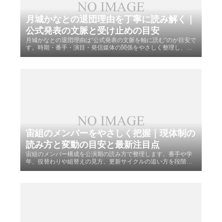
月城かなとの退団理由を丁寧に読み解く｜
公式発表の文脈と受け止めの目安
月城かなとの退団理由は“公式発表の文脈を軸に読む”のが目安で
す。時期・番手・演目・発信媒体の関係をやさしく整理し、推
測に寄り過ぎない確認手順と更新の追い方を案内します。
宙組のメンバーをやさしく把握｜現体制の
読み方と変動の目安と最新注目点
宙組のメンバー構成を公演期の読み方で整理します。番手や学
年、役替わりや組替えの見方、更新サイクルの追い方を段階的
に案内し、迷いやすい用語の違いもやさしく補足します。