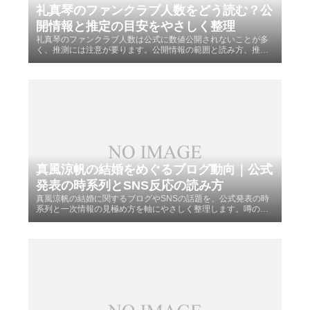
礼真琴のファンクラブ人数をどう読む？公
開情報と推定の目安をやさしく整理
礼真琴のファンクラブ人数は公式に数値公開されないことが多
く、推測には注意が要ります。公開情報の範囲と読み方、推定
の目安や誤差の扱い、SNSやチケット動向の見方まで穏やかに
整理します。
真風涼帆の結婚をめぐるブログ動向｜公式
発表の時系列とSNS反応の読み方
真風涼帆の結婚に関するブログやSNSの話題を、公式発表の時
系列と一次情報の見極め方を軸にやさしく整理します。噂の線
引きや引用マナー、検索のコツまで網羅し、安心して情報収集
できる読み方の目安を示します。