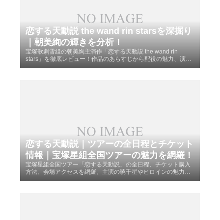
恋する天動説 the wand rin starsを深掘り
｜朝美絢の輝きを分析！
宝塚歌劇雪組の朝美絢主演作「恋する天動説 the wand rin
stars」を徹底レビュー！作品のあらすじから配役の魅力、演出
のポイントまで詳しく解説します。新トップスターとしての輝
きや観劇前に知りたい見どころを凝縮。ファンならずとも必見
の感動の軌跡を今すぐチェックしましょう！
恋する天動説｜ツアーの全日程とチケット
情報｜宝塚星組全国ツアーの魅力を網羅！
宝塚星組全国ツアー「恋する天動説」の全日程、チケット購入
方法、会場アクセスを網羅。主演の暁千星やヒロインの魅力、
見どころを徹底解説します。初めての全国ツアー遠征でも安心
のガイドとして、座席の特徴や周辺の宿泊施設情報まで、ファ
ン必見の情報を詳しくお届けします。