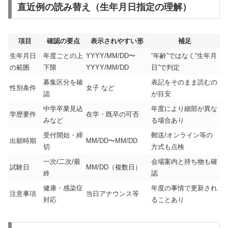
直近例の読み替え（生年月日指定の理解）
項目
確認の要点
表示されやすい形
補足
生年月日
年度ごとの上
YYYY/MM/DD〜
“年齢”ではなく“生年月
の範囲
下限
YYYY/MM/DD
日”で判定
募集区分を確
表記をそのまま読むの
性別条件
女子 など
認
が目安
中学卒業見込
年度により細部が異な
学歴要件
在学・既卒の可否
みなど
る場合あり
受付開始・締
郵送/オンライン等の
出願時期
MM/DD〜MM/DD
切
方式も点検
一次/二次/最
会場案内と持ち物も確
試験日
MM/DD（複数日）
終
認
健康・感染症
年度の事情で更新され
注意事項
当日アナウンス等
対応
ることあり