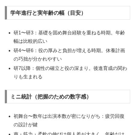
学年進行と実年齢の幅（目安）
研1〜研3：基礎を固め舞台経験を重ねる時期。年齢
幅は比較的広い
研4〜研6：役の厚みと負担が増える時期。休養計画
の巧拙が分かれやすい
研7以降：個性の確立と役の深まり。後進育成の関わ
りも生まれる
ミニ統計（把握のための数字感）
初舞台〜数年は出演本数が密になりがち：疲労回復
の設計が鍵
声・筋力・柔軟の伸びは個人差が大きく、年齢だけ