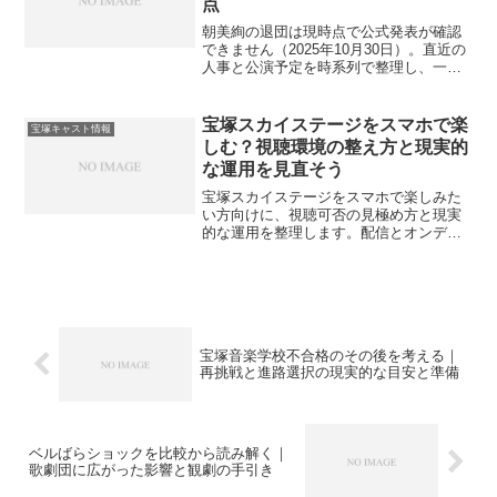
点
朝美絢の退団は現時点で公式発表が確認
できません（2025年10月30日）。直近の
人事と公演予定を時系列で整理し、一次
情報の探し方や誤情報の見分け方、チケ
ット計画のコツをやさしく案内します。
宝塚スカイステージをスマホで楽
宝塚キャスト情報
しむ？視聴環境の整え方と現実的
な運用を見直そう
宝塚スカイステージをスマホで楽しみた
い方向けに、視聴可否の見極め方と現実
的な運用を整理します。配信とオンデマ
ンドの違い、アプリ連携、通信と画質の
目安、外出先での注意までやさしく案内
します。
宝塚音楽学校不合格のその後を考える｜
再挑戦と進路選択の現実的な目安と準備
ベルばらショックを比較から読み解く｜
歌劇団に広がった影響と観劇の手引き