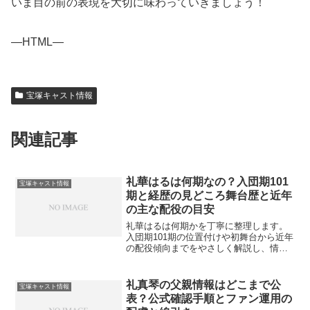
いま目の前の表現を大切に味わっていきましょう！
—HTML—
宝塚キャスト情報
関連記事
礼華はるは何期なの？入団期101
宝塚キャスト情報
期と経歴の見どころ舞台歴と近年
の主な配役の目安
礼華はるは何期かを丁寧に整理します。
入団期101期の位置付けや初舞台から近年
の配役傾向までをやさしく解説し、情報
の探し方や観劇準備のポイントも案内し
ます。
礼真琴の父親情報はどこまで公
宝塚キャスト情報
表？公式確認手順とファン運用の