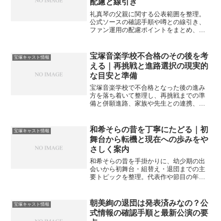
配慮と線引き
礼真琴の父親に関する公表範囲を整理。
公式ソースの確認手順や噂との線引き、
ファン運用の配慮ポイントをまとめ、安
心して情報に触れる道筋を案内します。
宝塚音楽学校不合格のその後を考
宝塚キャスト情報
える｜再挑戦と進路選択の現実的
な目安と準備
宝塚音楽学校で不合格となった後の進み
方を落ち着いて整理し、再挑戦までの準
備と併願進路、家族や先生との連携、心
身の整え方を具体的手順とチェックで案
内。推測を避け、現実的な目安で歩み直
す助けにします。
和希そらの昔を丁寧にたどる｜初
宝塚キャスト情報
舞台から転機と現在への歩みをや
さしく案内
和希そらの昔を手掛かりに、幼少期の出
会いから初舞台・組替え・退団までの主
要トピックを整理。代表作や節目の年表
も添え、近年の動きまで一望できる案内
です。
朝美絢の退団は発表済みなの？公
宝塚キャスト情報
式情報の確認手順と最新公演の要