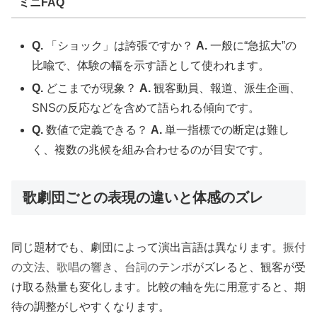
ミニFAQ
Q.
「ショック」は誇張ですか？
A.
一般に“急拡大”の
比喩で、体験の幅を示す語として使われます。
Q.
どこまでが現象？
A.
観客動員、報道、派生企画、
SNSの反応などを含めて語られる傾向です。
Q.
数値で定義できる？
A.
単一指標での断定は難し
く、複数の兆候を組み合わせるのが目安です。
歌劇団ごとの表現の違いと体感のズレ
同じ題材でも、劇団によって演出言語は異なります。
振付
の文法
、
歌唱の響き
、
台詞のテンポ
がズレると、観客が受
け取る熱量も変化します。比較の軸を先に用意すると、期
待の調整がしやすくなります。