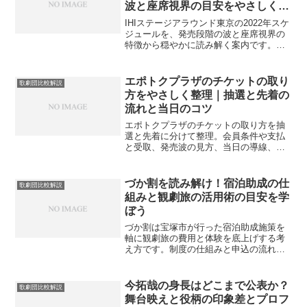
波と座席視界の目安をやさしく整
理
IHIステージアラウンド東京の2022年スケ
ジュールを、発売段階の波と座席視界の
特徴から穏やかに読み解く案内です。更
新節目の再確認や移動・価格の折り合い
も含め、迷いを減らす計画づくりのヒン
トをまとめました。
エポトクプラザのチケットの取り
歌劇団比較解説
方をやさしく整理｜抽選と先着の
流れと当日のコツ
エポトクプラザのチケットの取り方を抽
選と先着に分けて整理。会員条件や支払
と受取、発売波の見方、当日の導線、比
較の観点まで実務手順で案内します。ミ
ュージカル観劇にも応用しやすい運用の
型です。
づか割を読み解け！宿泊助成の仕
歌劇団比較解説
組みと観劇旅の活用術の目安を学
ぼう
づか割は宝塚市が行った宿泊助成施策を
軸に観劇旅の費用と体験を底上げする考
え方です。制度の仕組みと申込の流れ、
他割引との違い、再開時の備えまで丁寧
に整理し、比較の視点で活用のコツをま
とめます。
今拓哉の身長はどこまで公表か？
歌劇団比較解説
舞台映えと役柄の印象差とプロフ