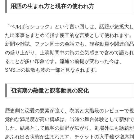
用語の生まれ方と現在の使われ方
「ベルばらショック」という言い回しは、話題が急拡大し
た出来事をまとめて指す便宜的な言葉として使われます。
新聞や雑誌、ファン同士の会話でも、観客動員や関連商品
の盛り上がり、上演期間中の街の空気感まで含めて語られ
ることが多い印象です。流通の前提が変わった今は、
SNS上の拡散も波の一部と見なされます。
初演期の熱量と観客動員の変化
歴史劇と恋愛の要素が強く、衣裳と大階段のレビューで視
覚的な満足度が高い構成は、当時の舞台体験として新鮮で
した。結果として観客の裾野が広がり、劇場外にも話題が
あふれ出る状態が生まれます。チケットの入手難や増席判