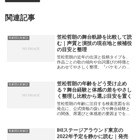
関連記事
笠松哲朗の舞台軌跡を比較して読
歌劇団比較解説
む｜声質と演技の現在地と候補役
の目安と整理
笠松哲朗の近年の出演と役柄タイプを、
作品ごとの歌の傾向や台詞運びの特徴と
あわせてやさしく整理。『バケモノの
子』の一郎彦（青年）や『バック・ト
ゥ・ザ・フューチャー』候補情報を手掛
かりに鑑賞の目安を示します。
笠松哲朗の年齢をどう受け止め
歌劇団比較解説
る？舞台経験と体感の差をやさし
く整理し比較から選ぶ目安を置く
笠松哲朗の年齢に注目する検索意図を出
発点に、公式情報の扱い方や舞台経験と
の関係、席選びと体感差の要因までを中
立に整理します。比較は優劣でなく判断
の目安とし、穏やかに選べる視点を案内
します。
IHIステージアラウンド東京の
歌劇団比較解説
2022年予定を静かに読む｜発売