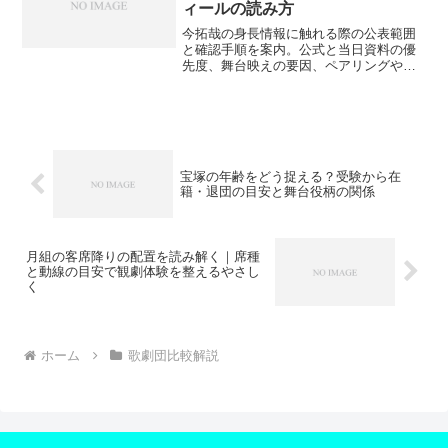
ィールの読み方
今拓哉の身長情報に触れる際の公表範囲
と確認手順を案内。公式と当日資料の優
先度、舞台映えの要因、ペアリングや役
柄との関係、再演時の差分の見方まで穏
やかに整理します。
宝塚の年齢をどう捉える？受験から在
籍・退団の目安と舞台役柄の関係
月組の客席降りの配置を読み解く｜席種
と動線の目安で観劇体験を整えるやさし
く
ホーム
歌劇団比較解説