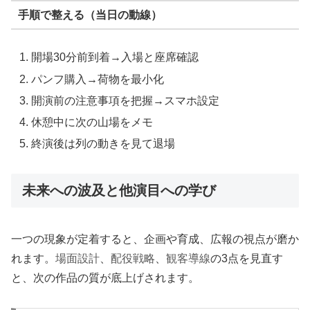
手順で整える（当日の動線）
開場30分前到着→入場と座席確認
パンフ購入→荷物を最小化
開演前の注意事項を把握→スマホ設定
休憩中に次の山場をメモ
終演後は列の動きを見て退場
未来への波及と他演目への学び
一つの現象が定着すると、企画や育成、広報の視点が磨か
れます。
場面設計
、
配役戦略
、
観客導線
の3点を見直す
と、次の作品の質が底上げされます。