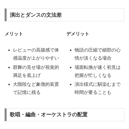
演出とダンスの文法差
メリット
デメリット
レビューの高揚感で体
物語の圧縮で細部の心
感温度が上がりやすい
情が淡くなる場合
群舞の見せ場が視覚的
場面転換が速く初見は
満足を底上げ
把握が忙しくなる
大階段など象徴的装置
演出様式に馴染むまで
で記憶に残る
時間が要ることも
歌唱・編曲・オーケストラの配置