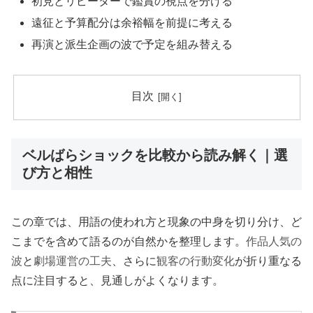
初見とリピーターで鑑賞の視点を分ける
遠征と予算配分は余裕幅を前提に考える
再演と派生企画の波で予定を組み替える
目次
ベルばらショックを比較から読み解く｜選
び方と相性
この章では、用語の使われ方と現象の中身を切り分け、ど
こまでを含めて語るのが自然かを整理します。
作品人気の
波
と
劇場運営の工夫
、さらに
観客の行動変化
が折り重なる
点に注目すると、見通しがよくなります。