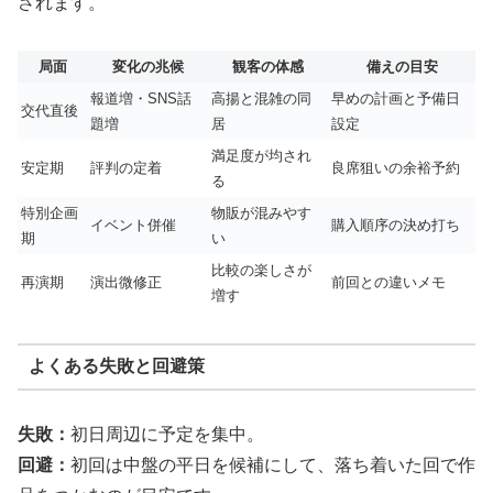
されます。
局面
変化の兆候
観客の体感
備えの目安
報道増・SNS話
高揚と混雑の同
早めの計画と予備日
交代直後
題増
居
設定
満足度が均され
安定期
評判の定着
良席狙いの余裕予約
る
特別企画
物販が混みやす
イベント併催
購入順序の決め打ち
期
い
比較の楽しさが
再演期
演出微修正
前回との違いメモ
増す
よくある失敗と回避策
失敗：
初日周辺に予定を集中。
回避：
初回は中盤の平日を候補にして、落ち着いた回で作