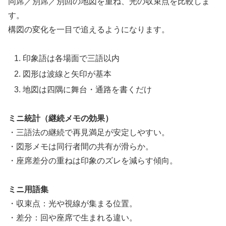
同席／別席／別回の地図を重ね、光の収束点を比較しま
す。
構図の変化を一目で追えるようになります。
印象語は各場面で三語以内
図形は波線と矢印が基本
地図は四隅に舞台・通路を書くだけ
ミニ統計（継続メモの効果）
・三語法の継続で再見満足が安定しやすい。
・図形メモは同行者間の共有が滑らか。
・座席差分の重ねは印象のズレを減らす傾向。
ミニ用語集
・収束点：光や視線が集まる位置。
・差分：回や座席で生まれる違い。