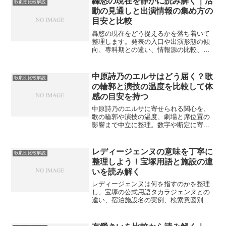
轟悠の現在を静かに読み解く｜活
歌劇団比較解説
動の見通しと出演情報の集め方の
目安と比較
轟悠の現在をどう捉えるかを落ち着いて
整理します。発表の入口や出演形態の傾
向、専科期との違い、情報源の比較、記
録と共有の作法を段階的に案内し、迷い
を減らす受け止め方の目安を用意しま
す。
中原詩乃のエルサはどう届く？歌
歌劇団比較解説
の輪郭と演技の温度を比較して体
感の目安を持つ
中原詩乃のエルサに寄せられる関心を、
歌の輪郭や演技の温度、劇場と席位置の
影響まで中立に整理。数字や断定に寄ら
ず、比較から体感の目安を穏やかに整え
る視点を案内します。
レディージェンヌの意味を丁寧に
歌劇団比較解説
整理しよう！宝塚用語と施設の違
いを読み解く
レディージェンヌは何を指すのかを整理
し、宝塚の公式用語タカラジェンヌとの
違い、宿泊施設名の実例、検索意図別の
見分け方と観劇準備の目安を案内しま
す。混同を減らすための注意点も簡潔に
示します。