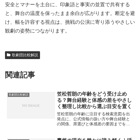
安全とマナーを土台に、印象語と事実の並置で共有する
と、舞台の温度を保ったまま余白が広がります。断定を避
け、幅を許容する視点は、挑戦の公演に寄り添うやさしい
観劇の姿勢につながります。
歌劇団比較解説
関連記事
笠松哲朗の年齢をどう受け止め
歌劇団比較解説
る？舞台経験と体感の差をやさし
く整理し比較から選ぶ目安を置く
笠松哲朗の年齢に注目する検索意図を出
発点に、公式情報の扱い方や舞台経験と
の関係、席選びと体感差の要因までを中
立に整理します。比較は優劣でなく判断
の目安とし、穏やかに選べる視点を案内
します。