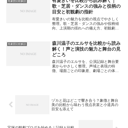
有愛きいを比較から読み解く｜
歌劇団比較解説
歌・芝居・ダンスの強みと役柄の
目安と初観劇の指針
有愛きいの魅力を比較の視点でやさしく
整理。歌・芝居・ダンスの強みや役柄傾
向、上演期の揺れへの備え方、初観劇の
案内まで一体で把握できます。注目ポイ
ントと情報確認の手順も簡潔にまとめま
した。
森川温子のエルサを比較から読み
歌劇団比較解説
解く！声と演技の魅力と舞台の見
どころ
森川温子のエルサを、公演記録と舞台要
素からやさしく整理。声域と表現の特
徴、場面ごとの印象差、劇場ごとの体感
の違いを比較し、初観劇でも迷いにくい
見どころを案内します。
ヅカと花はどこで響き合う？象徴と舞台
美の比較から味わう視点衣裳と小道具の
目安も添えて
宝塚の観劇ブログを始める｜記録と比較