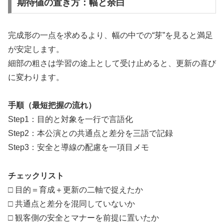
期待値の置き方：幅と余白
完成形の一点を求めるより、幅の中での“芽”を見ると満足
が安定します。
細部の粗さは学習の途上として受け止めると、更新の喜び
に変わります。
手順（最短把握の流れ）
Step1：目的と対象を一行で言語化
Step2：本公演との共通点と差分を三語で記録
Step3：安全と導線の配慮を一項目メモ
チェックリスト
□ 目的＝育成＋更新の二軸で捉えたか
□ 共通点と差分を混同していないか
□ 観客側の安全とマナーを前提に置いたか