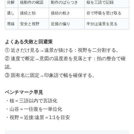
分解
核動作の確認
動作のばらつき
核を三語で記録
通し
接続と拍
接続の粗さ
谷で呼吸を受け取る
導線
安全と視野
近接の偏り
半分は遠景を見る
よくある失敗と回避策
① 近さだけ見る→遠景が抜ける：視野を二分割する。
② 速度で断定→意図の温度差を見落とす：拍の整合で確
認。
③ 固有名に固定→印象語で幅を確保する。
ベンチマーク早見
・核＝三語以内で言語化
・山谷＝一往復を一単位化
・視野＝近接:遠景＝1:1を目安