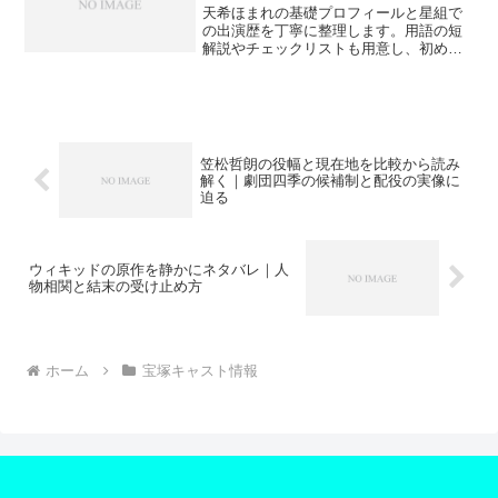
天希ほまれの基礎プロフィールと星組で
の出演歴を丁寧に整理します。用語の短
解説やチェックリストも用意し、初めて
の方でも人物像と観劇ポイントがつかみ
やすい構成です。
笠松哲朗の役幅と現在地を比較から読み
解く｜劇団四季の候補制と配役の実像に
迫る
ウィキッドの原作を静かにネタバレ｜人
物相関と結末の受け止め方
ホーム
宝塚キャスト情報