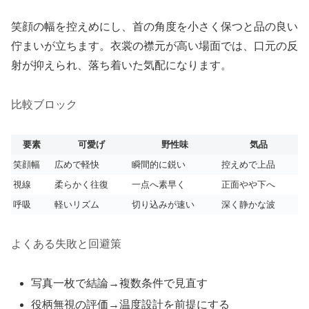
笑顔の幅を控えめにし、首の角度を小さく保つと品の良い
佇まいが立ちます。衣裳の襟元が高い場面では、口元の反
射が抑えられ、落ち着いた気配になります。
比較ブロック
要素
可愛げ
野性味
気品
笑顔幅
広めで軽快
瞬間的に鋭い
控えめで上品
視線
柔らかく往復
一点へ素早く
正面やや下へ
呼吸
軽いリズム
切り込みが速い
深く静かな波
よくある失敗と回避策
写真一枚で結論→複数条件で見直す
役柄無視の評価→温度設計を前提にする