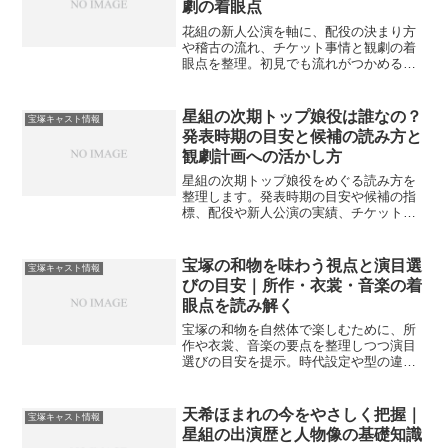
劇の着眼点
花組の新人公演を軸に、配役の決まり方
や稽古の流れ、チケット事情と観劇の着
眼点を整理。初見でも流れがつかめるよ
うに、マナーや当日の動線、注目シーン
の見方まで穏やかに案内します。
星組の次期トップ娘役は誰なの？
宝塚キャスト情報
発表時期の目安と候補の読み方と
観劇計画への活かし方
星組の次期トップ娘役をめぐる読み方を
整理します。発表時期の目安や候補の指
標、配役や新人公演の実績、チケット計
画への落とし込みまで案内し、変化点を
見落としにくくします。
宝塚の和物を味わう視点と演目選
宝塚キャスト情報
びの目安｜所作・衣裳・音楽の着
眼点を読み解く
宝塚の和物を自然体で楽しむために、所
作や衣裳、音楽の要点を整理しつつ演目
選びの目安を提示。時代設定や型の違
い、観劇準備、よくある疑問まで優先順
位で案内し満足度を底上げします。
天希ほまれの今をやさしく把握｜
宝塚キャスト情報
星組の出演歴と人物像の基礎知識