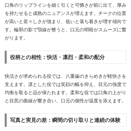
口角のリップラインを細く引くと可憐さが前に出て、厚み
を持たせると成熟のニュアンスが増えます。チークの位置
が高いと若々しさが強まり、低いと落ち着きが増す傾向で
す。輪郭の影で顎線が整うと、口元の明暗がスムーズに繋
がります。
役柄との相性：快活・凛烈・柔和の配分
快活さが求められる役では、八重歯のきらめきが軽快さを
支えます。凛とした役では笑顔の幅を抑え、目元の強度で
均衡を取ると品が保たれます。柔和な役では口角の上がり
と目尻の曲線が響き合い、口元の個性が温度を添えます。
写真と実見の差：瞬間の切り取りと連続の体験