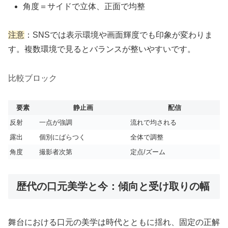
角度＝サイドで立体、正面で均整
注意
：SNSでは表示環境や画面輝度でも印象が変わりま
す。複数環境で見るとバランスが整いやすいです。
比較ブロック
要素
静止画
配信
反射
一点が強調
流れで均される
露出
個別にばらつく
全体で調整
角度
撮影者次第
定点/ズーム
歴代の口元美学と今：傾向と受け取りの幅
舞台における口元の美学は時代とともに揺れ、固定の正解