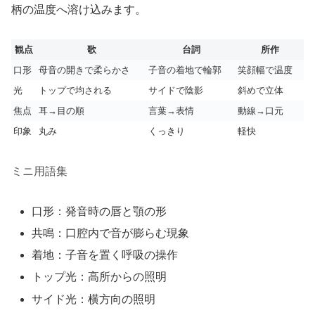
柄の温度へ溶け込みます。
観点
歌
台詞
所作
口形
母音の開きで柔らかさ
子音の着地で輪郭
笑顔幅で温度
光
トップで均される
サイドで陰影
斜めで立体
焦点
耳→目の順
言葉→表情
動線→口元
印象
丸み
くっきり
軽快
ミニ用語集
口形：発音時の唇と顎の形
共鳴：口腔内で音が膨らむ現象
着地：子音を置く呼吸の操作
トップ光：高所からの照明
サイド光：横方向の照明