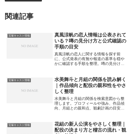
関連記事
真風涼帆の恋人情報は公表されて
宝塚キャスト情報
いる？噂の見分け方と公式確認の
手順の目安
真風涼帆の恋人に関する情報を探す前
に、公式発表の有無や報道の基準を穏や
かに確認する手順を整理。噂の見分け
方、検索の落とし穴、ファンとしての配
慮までやさしく案内し、安心して情報に
向き合える目安を示します。
水美舞斗と月組の関係を読み解く
宝塚キャスト情報
｜作品傾向と配役の親和性をやさ
しく整理
水美舞斗と月組の関係を検索意図から整
理します。プロフィールや強み、作品傾
向、月組との親和点、観劇計画の目安、
情報の追い方までを丁寧にまとめ、迷い
を減らす道筋を示します。
花組の新人公演をやさしく整理｜
宝塚キャスト情報
配役の決まり方と稽古の流れ・観