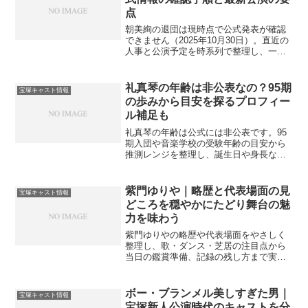
点
朝美絢の退団は現時点で公式発表が確認
できません（2025年10月30日）。直近の
人事と公演予定を時系列で整理し、一次
情報の探し方や誤情報の見分け方、チケ
ット計画のコツをやさしく案内します。
礼真琴の年齢は非公表なの？95期
宝塚キャスト情報
の歩みから目安を探るプロフィー
ル補足も
礼真琴の年齢は公式には非公表です。95
期入団や音楽学校の受験年齢の目安から
推測レンジを整理し、誕生日や身長など
公開プロフィールも併記。配慮を守りつ
つ情報の受け取り方をやさしく案内しま
す。
紫門ゆりや｜略歴と代表場面の見
宝塚キャスト情報
どころを穏やかにたどり舞台の魅
力を味わう
紫門ゆりやの略歴や代表場面をやさしく
整理し、歌・ダンス・芝居の注目点から
当日の鑑賞準備、記録の残し方まで実務
目線で案内します。一次情報の読み方も
添えて迷いを減らす構成です。
ボー・ブランメル美しすぎた男｜
宝塚キャスト情報
宝塚新人公演時代のキャストを分