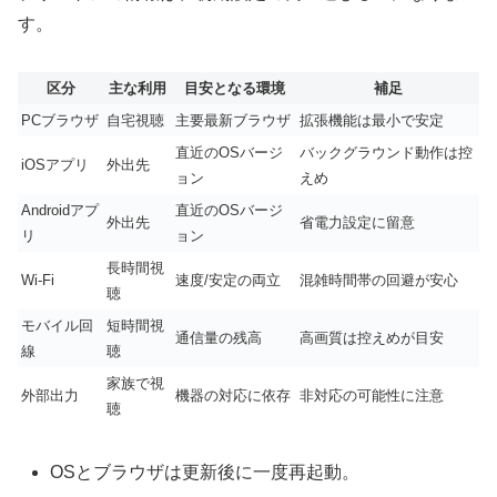
す。
区分
主な利用
目安となる環境
補足
PCブラウザ
自宅視聴
主要最新ブラウザ
拡張機能は最小で安定
直近のOSバージ
バックグラウンド動作は控
iOSアプリ
外出先
ョン
えめ
Androidアプ
直近のOSバージ
外出先
省電力設定に留意
リ
ョン
長時間視
Wi-Fi
速度/安定の両立
混雑時間帯の回避が安心
聴
モバイル回
短時間視
通信量の残高
高画質は控えめが目安
線
聴
家族で視
外部出力
機器の対応に依存
非対応の可能性に注意
聴
OSとブラウザは更新後に一度再起動。