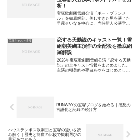
析！
宝塚歌劇団雪組公演「ボー・ブランメ
ル」を徹底解剖。美しすぎた男を演じた
早霧せいなを中心に、当時新人公演学年
だったスターたちの配役や役作りを深掘
りします。ファン必見のキャストデータ
や作品の魅力を詳しく解説。これを読め
恋する天動説のキャスト一覧！雪
宝塚キャスト情報
ば当時の雪組の層の厚さがわかります。
組朝美絢主演作の全配役を徹底網
羅解説
2026年宝塚歌劇団雪組公演「恋する天動
説」の全キャスト情報をまとめました。
主演の朝美絢や夢白あやをはじめとした
主要キャストの役どころから、若手スタ
ーの配役まで詳しく解説します。観劇前
に知っておきたいストーリーの見どころ
も紹介。宝塚ファン必見の最新キャステ
ィングガイドです。
RUNWAYの宝塚ブログを始める｜感想の
言語化と記録の続け方
ハウステンボス歌劇団と宝塚の違いを読
み解く｜歴史と制度の比較で観劇選びの
目安をつかもう