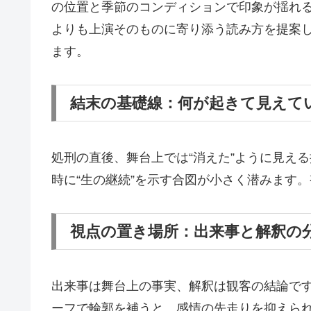
の位置と季節のコンディションで印象が揺れ
よりも上演そのものに寄り添う読み方を提案
ます。
結末の基礎線：何が起きて見えて
処刑の直後、舞台上では“消えた”ように見え
時に“生の継続”を示す合図が小さく潜みます
視点の置き場所：出来事と解釈の
出来事は舞台上の事実、解釈は観客の結論で
ーフで輪郭を補うと、感情の先走りを抑えら