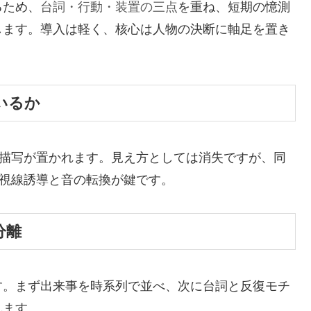
るため、
台詞・行動・装置の三点
を重ね、短期の憶測
します。導入は軽く、核心は人物の決断に軸足を置き
いるか
る描写が置かれます。見え方としては消失ですが、同
。視線誘導と音の転換が鍵です。
分離
す。まず出来事を時系列で並べ、次に台詞と反復モチ
れます。