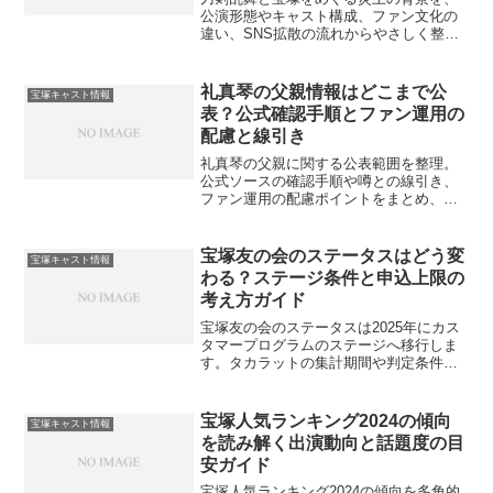
公演形態やキャスト構成、ファン文化の
違い、SNS拡散の流れからやさしく整
理。実例傾向と配慮の目安を示し、断定
を避けて冷静に読み解く視点をまとめま
す。
礼真琴の父親情報はどこまで公
宝塚キャスト情報
表？公式確認手順とファン運用の
配慮と線引き
礼真琴の父親に関する公表範囲を整理。
公式ソースの確認手順や噂との線引き、
ファン運用の配慮ポイントをまとめ、安
心して情報に触れる道筋を案内します。
宝塚友の会のステータスはどう変
宝塚キャスト情報
わる？ステージ条件と申込上限の
考え方ガイド
宝塚友の会のステータスは2025年にカス
タマープログラムのステージへ移行しま
す。タカラットの集計期間や判定条件、
第1〜第3抽選の申込上限の目安、ステー
ジ別の対象公演、移行時の扱いまで丁寧
に整理しました。観劇計画の参考に。チ
宝塚人気ランキング2024の傾向
宝塚キャスト情報
ケットの買い方を見直すきっかけに。
を読み解く出演動向と話題度の目
安ガイド
宝塚人気ランキング2024の傾向を多角的