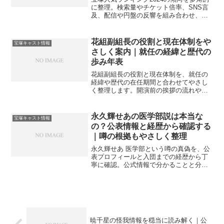
に整理。検索量やチケット倍率、SNS言
及、配信や円盤の反響を組み合わせ、出
演動向の波をやさしく読み解く目安を提
示します。
花組副組長の役割と現在体制をや
宝塚キャスト情報
さしく案内｜就任の経緯と歴代の
歩み年表
花組副組長の役割と現在体制を、就任の
経緯や歴代の在任期間と合わせてやさし
く整理します。開演前の挨拶の流れや舞
台裏の担務、選出の目安も紹介。
永久輝せあの医学部説は本当な
宝塚キャスト情報
の？公表情報と経歴から確認する
｜噂の根拠もやさしく整理
永久輝せあ 医学部という噂の真偽を、公
表プロフィールと入団までの経歴から丁
寧に確認。公式情報で分かることと分か
らないことを区別し、出所や見極め方も
案内します。
暁千星の怪我情報を穏当に読み解く｜公