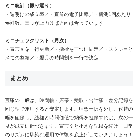
ミニ統計（振り返り）
・週明けの成立率／・直前の電子比率／・観測1回あたり
候補数。三つが上向けば方向は合っています。
ミニチェックリスト（月次）
・宣言文を一行更新／・指標を三つに固定／・スクショと
メモの整頓／・翌月の時間割を一行で決定。
まとめ
宝塚の一般は、
時間軸・席帯・受取・合計額・差分記録
を
同じ型で運用すると安定します。理想一択を外し、代替の
幅を確保し、総額と時間価値で納得を担保すれば、次の一
度が成立に近づきます。宣言文と小さな記録を続け、日常
のリズムに馴染む運用で体験を底上げしていきましょう！