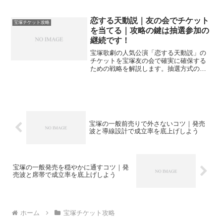
き、支払いと発券、当選率の目安と計画
術まで一体で解説します。
恋する天動説｜友の会でチケット
宝塚チケット攻略
を当てる｜攻略の鍵は抽選参加の
継続です！
宝塚歌劇の人気公演「恋する天動説」の
チケットを宝塚友の会で確実に確保する
ための戦略を解説します。抽選方式の仕
組みや当選確率を上げるステータス制の
活用法、狙い目の日程選びまで、ファン
必見の攻略情報を網羅。友の会を使いこ
なし、憧れの座席を手に入れましょう。
宝塚の一般前売りで外さないコツ｜発売
波と導線設計で成立率を底上げしよう
宝塚の一般発売を穏やかに通すコツ｜発
売波と席帯で成立率を底上げしよう
ホーム
宝塚チケット攻略