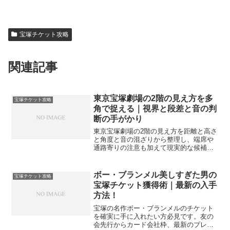
宝塚チケット攻略
関連記事
東京宝塚劇場の2階の見え方を多
宝塚チケット攻略
角で捉える｜視界と段差と音の判
断の手がかり
東京宝塚劇場の2階の見え方を距離と高さ
と角度と音の混ざりから整理し、端席や
通路寄りの注意も加えて現実的な候補
へ。迷ったら優先軸と代替手順で満足度
を落とさず選ぶコツを案内します。
ボー・ブランメル美しすぎた男の
宝塚チケット攻略
宝塚チケット獲得術｜最新の入手
方法！
宝塚の名作ボー・ブランメルのチケット
を確実に手に入れたい方必見です。友の
会先行からカード会社枠、最新のプレイ