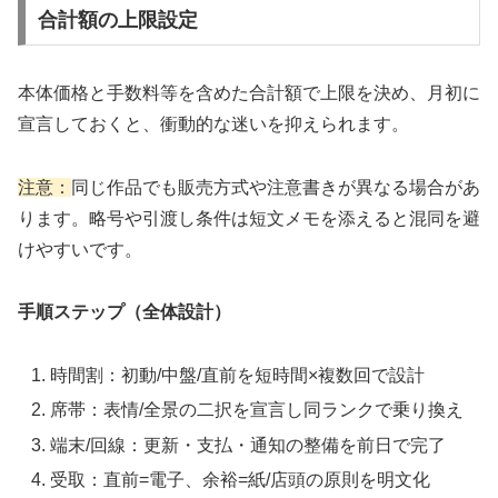
合計額の上限設定
本体価格と手数料等を含めた合計額で上限を決め、月初に
宣言しておくと、衝動的な迷いを抑えられます。
注意：
同じ作品でも販売方式や注意書きが異なる場合があ
ります。略号や引渡し条件は短文メモを添えると混同を避
けやすいです。
手順ステップ（全体設計）
時間割：初動/中盤/直前を短時間×複数回で設計
席帯：表情/全景の二択を宣言し同ランクで乗り換え
端末/回線：更新・支払・通知の整備を前日で完了
受取：直前=電子、余裕=紙/店頭の原則を明文化