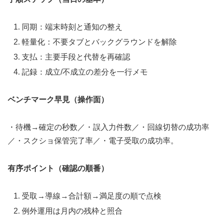
同期：端末時刻と通知の整え
軽量化：不要タブとバックグラウンドを解除
支払：主要手段と代替を再確認
記録：成立/不成立の差分を一行メモ
ベンチマーク早見（操作面）
・待機→確定の秒数／・誤入力件数／・回線切替の成功率
／・スクショ保管完了率／・電子受取の成功率。
有序ポイント（確認の順番）
受取→導線→合計額→満足度の順で点検
例外運用は月内の残枠と照合