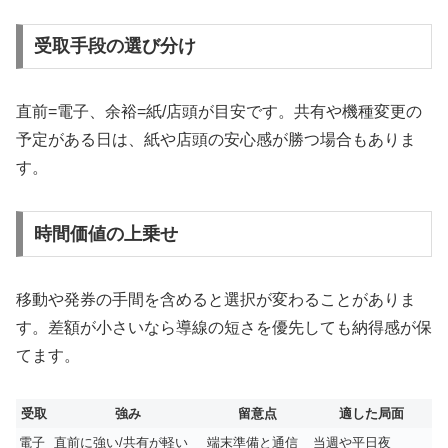
受取手段の選び分け
直前=電子、余裕=紙/店頭が目安です。共有や機種変更の
予定がある日は、紙や店頭の安心感が勝つ場合もありま
す。
時間価値の上乗せ
移動や発券の手間を含めると選択が変わることがありま
す。差額が小さいなら導線の短さを優先しても納得感が保
てます。
受取
強み
留意点
適した局面
電子
直前に強い/共有が軽い
端末準備と通信
当週や平日夜