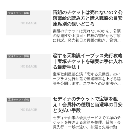
ガイド攻略まで、美しすぎた男の公演を
観劇するための具体的な手順を網羅しま
した。倍率の高い人気公演でも諦めず
宙組のチケットは売れないの？公
宝塚チケット攻略
に、成功率を最大化する戦略を学んで憧
演需給の読み方と購入戦略の目安
れの舞台を客席で見守りましょう。
座席別の狙いどころ
宙組のチケットは売れないのかを、公演
の話題性や上演日・席種の需給から丁寧
に解説。発売初日と再販の動き、貸切や
友の会の活用、公式リセールの見方も押
さえ、狙い目日時と席種の目安、迷った
ときの購入手順までやさしく案内しま
恋する天動説イープラス先行攻略
宝塚チケット攻略
す。初めてでも安心の入門ガイドです。
｜宝塚チケットを確実に手に入れ
る最新手法！
宝塚歌劇星組公演「恋する天動説」のイ
ープラス先行抽選で当選確率を上げる秘
訣を公開します。スマチケの活用法やセ
ゾンカード枠のメリット、一般発売の操
作のコツまで網羅。チケット難が予想さ
れる人気公演を確実に観劇するための攻
セディナのチケットで宝塚を狙
宝塚チケット攻略
略情報を詳しく解説します。あなたの観
え！会員枠の種類と当選率の目安
劇チャンスを最大化しましょう。
と支払い手段
セディナ由来の会員サービスで宝塚のチ
ケットを押さえる道筋を整理。貸切・会
員先行・一般の違い、抽選と先着の動