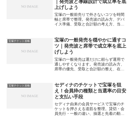
｜発売波と導線設計で成立率を底
上げしよう
宝塚の一般前売りで外さないコツを時間
軸と席帯で整理。発売波の読み方、デバ
イス準備、受取と合計額の考え方、当日
の導線までを実務手順で示し、次の一度
を無理なく成立へ近づけます。
宝塚の一般発売を穏やかに通すコ
宝塚チケット攻略
ツ｜発売波と席帯で成立率を底上
げしよう
宝塚の一般発売は運だけに頼らず運用で
通しやすくなります。発売波の読み方、
席帯の優先、受取と合計額の整え、在庫
の拾い方、振り返りまで実務手順で案
内。直前対応の動き方もやさしく整理し
ます。
セディナのチケットで宝塚を狙
宝塚チケット攻略
え！会員枠の種類と当選率の目安
と支払い手段
セディナ由来の会員サービスで宝塚のチ
ケットを押さえる道筋を整理。貸切・会
員先行・一般の違い、抽選と先着の動
き、支払いと発券、当選率の目安と計画
術まで一体で解説します。