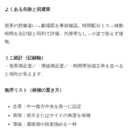
よくある失敗と回避策
視界の想像違い→劇場図を事前確認。時間配分ミス→移動
時間を合計額と同列で評価。代替帯なし→小波で拾えず後
悔。
ミニ統計（記録軸）
・視界満足度／・導線満足度／・時間帯別成立率を並べる
と傾向が見えます。
無序リスト（候補の置き方）
全景：中〜後方中央を第一に設定
表情：前方またはサイドの角度を候補
導線：通路側や段差強めを一枠