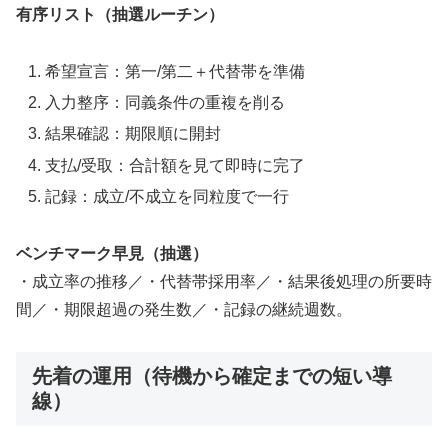
有序リスト（抽選ルーチン）
希望宣言：第一/第二＋代替帯を準備
入力整序：同義条件の重複を削る
結果確認：期限順に開封
支払/受取：合計額を見て即時に完了
記録：成立/不成立を同粒度で一行
ベンチマーク早見（抽選）
・成立率の推移／・代替帯採用率／・結果後処理の所要時
間／・期限超過の発生数／・記録の継続週数。
先着の運用（待機から確定までの短い導
線）