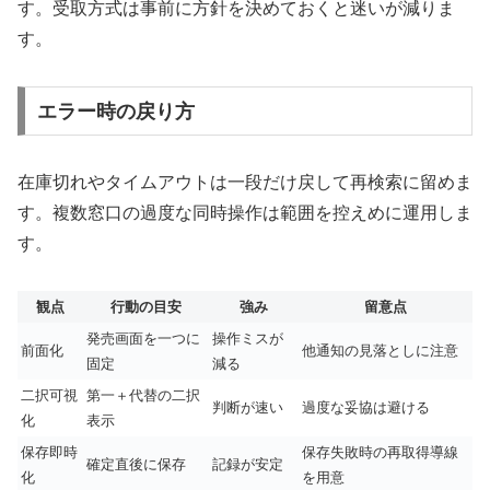
す。受取方式は事前に方針を決めておくと迷いが減りま
す。
エラー時の戻り方
在庫切れやタイムアウトは一段だけ戻して再検索に留めま
す。複数窓口の過度な同時操作は範囲を控えめに運用しま
す。
観点
行動の目安
強み
留意点
発売画面を一つに
操作ミスが
前面化
他通知の見落としに注意
固定
減る
二択可視
第一＋代替の二択
判断が速い
過度な妥協は避ける
化
表示
保存即時
保存失敗時の再取得導線
確定直後に保存
記録が安定
化
を用意