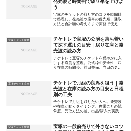
発売波と時間割で成立率を上げよ
う
宝塚のチケットの取り方のコツを時間軸
で整理し、発売波や席帯の優先順、受取
方法と合計額の考え方まで実務で使える
型に。失敗例と回避策、チェックリスト
で次回の成立率を底上げします。
チケトレで宝塚の公演を落ち着い
宝塚チケット攻略
て探す運用の目安｜戻り在庫と発
売波の読み方
チケトレで宝塚のチケットを穏やかに入
手する道筋を整理。公式枠の安全性、戻
り在庫の時間帯、前日整備、当日の更新
間隔、重複回避と証跡の残し方までを一
連で案内し、迷いを減らします。
チケトレで月組の良席を狙う｜発
宝塚チケット攻略
売波と在庫の読み方の目安と日程
別の工夫
チケトレで月組を取りたい人へ。発売波
や在庫が動くタイミング、席帯ごとの競
争度、受取方法の差、出品/購入の実践手
順を一枚に整理。公演特性を踏まえた現
実的な選び方で迷いを減らします。
宝塚の一般前売りで外さないコツ
宝塚チケット攻略