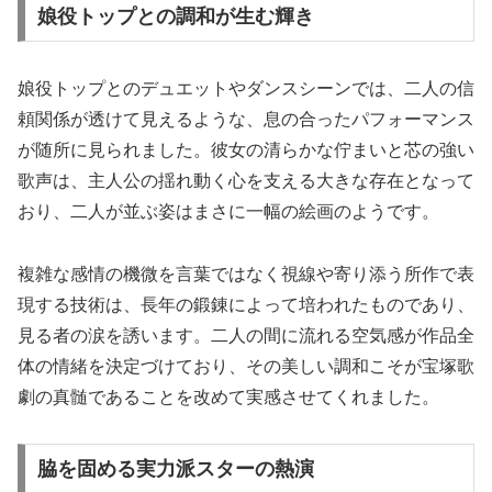
娘役トップとの調和が生む輝き
娘役トップとのデュエットやダンスシーンでは、二人の信
頼関係が透けて見えるような、息の合ったパフォーマンス
が随所に見られました。彼女の清らかな佇まいと芯の強い
歌声は、主人公の揺れ動く心を支える大きな存在となって
おり、二人が並ぶ姿はまさに一幅の絵画のようです。
複雑な感情の機微を言葉ではなく視線や寄り添う所作で表
現する技術は、長年の鍛錬によって培われたものであり、
見る者の涙を誘います。二人の間に流れる空気感が作品全
体の情緒を決定づけており、その美しい調和こそが宝塚歌
劇の真髄であることを改めて実感させてくれました。
脇を固める実力派スターの熱演