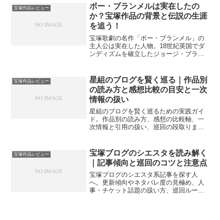
ボー・ブランメルは実在したの
宝塚作品レビュー
か？宝塚作品の背景と伝説の生涯
を追う！
宝塚歌劇の名作「ボー・ブランメル」の
主人公は実在した人物。18世紀英国でダ
ンディズムを確立したジョージ・ブライ
アン・ブランメルの波乱万丈な生涯と、
舞台設定との違いを徹底解説します。歴
史背景を知ることで観劇の感動が深ま
星組のブログを賢く巡る｜作品別
宝塚作品レビュー
る、ファン必見の完全ガイドです。
の読み方と感想比較の目安と一次
情報の扱い
星組のブログを賢く巡るための実践ガイ
ド。作品別の読み方、感想の比較軸、一
次情報と引用の扱い、巡回の段取りまで
整理し、初観劇でも迷わず更新を追える
目安を案内します。
宝塚ブログのシエスタを読み解く
宝塚作品レビュー
｜記事傾向と巡回のコツと注意点
宝塚ブログのシエスタ系記事を探す人
へ。更新傾向やネタバレ度の見極め、人
事・チケット話題の扱い方、巡回ルート
作りまでやさしく案内。安心して読み進
めるための注意点もまとめました。