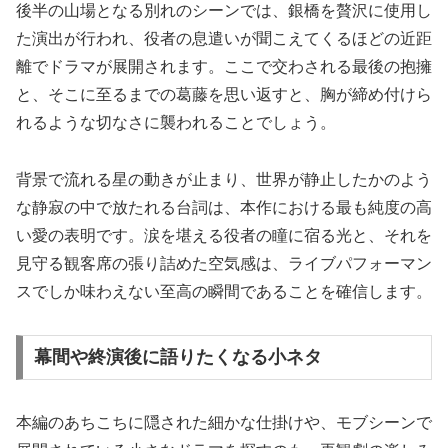
後半の山場となる別れのシーンでは、銀橋を贅沢に使用し
た演出が行われ、役者の息遣いが聞こえてくるほどの近距
離でドラマが展開されます。ここで交わされる最後の抱擁
と、そこに至るまでの葛藤を思い返すと、胸が締め付けら
れるような切なさに襲われることでしょう。
背景で流れる星の動きが止まり、世界が静止したかのよう
な静寂の中で放たれる台詞は、本作における最も純度の高
い愛の表明です。涙を堪える役者の瞳に宿る光と、それを
見守る観客席の張り詰めた空気感は、ライブパフォーマン
スでしか味わえない至高の瞬間であることを確信します。
幕間や終演後に語りたくなる小ネタ
本編のあちこちに隠された細かな仕掛けや、モブシーンで