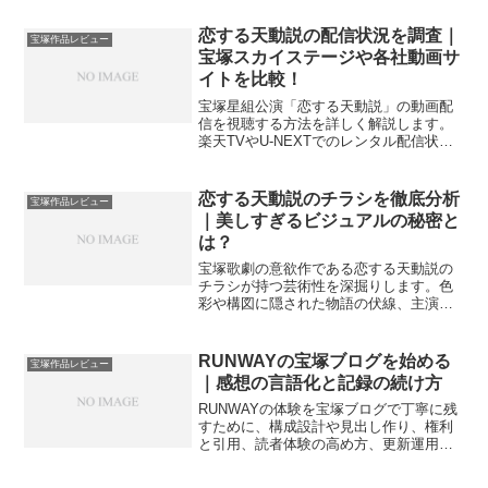
恋する天動説の配信状況を調査｜
宝塚作品レビュー
宝塚スカイステージや各社動画サ
イトを比較！
宝塚星組公演「恋する天動説」の動画配
信を視聴する方法を詳しく解説します。
楽天TVやU-NEXTでのレンタル配信状況
からスカイステージでの放送予定まで網
羅しました。見どころや配役の魅力を凝
縮したレビューも掲載しているので、作
恋する天動説のチラシを徹底分析
宝塚作品レビュー
品をより深く楽しみたい方は必見の内容
｜美しすぎるビジュアルの秘密と
です。
は？
宝塚歌劇の意欲作である恋する天動説の
チラシが持つ芸術性を深掘りします。色
彩や構図に隠された物語の伏線、主演ス
ターが放つ圧倒的な存在感、そしてファ
ンなら知っておきたい入手方法や保管の
コツまで網羅。ビジュアルから読み解く
RUNWAYの宝塚ブログを始める
宝塚作品レビュー
舞台の感動を、高度な視点で解説する永
｜感想の言語化と記録の続け方
久保存版のレビュー記事です。
RUNWAYの体験を宝塚ブログで丁寧に残
すために、構成設計や見出し作り、権利
と引用、読者体験の高め方、更新運用ま
でを目安中心に案内。無理なく続く書き
方を整えます。