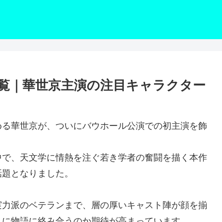
覧｜華世京主演の注目キャラクター
める華世京が、ついにバウホール公演での初主演を飾
中で、天文学に情熱を注ぐ若き学者の奮闘を描く本作
話題となりました。
実力派のベテランまで、層の厚いキャスト陣が顔を揃
うに物語に絡み合うのか期待が高まっています。