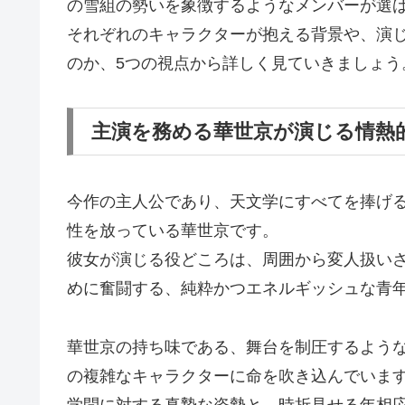
の雪組の勢いを象徴するようなメンバーが選
それぞれのキャラクターが抱える背景や、演
のか、5つの視点から詳しく見ていきましょう
主演を務める華世京が演じる情熱
今作の主人公であり、天文学にすべてを捧げ
性を放っている華世京です。
彼女が演じる役どころは、周囲から変人扱い
めに奮闘する、純粋かつエネルギッシュな青
華世京の持ち味である、舞台を制圧するよう
の複雑なキャラクターに命を吹き込んでいま
学問に対する真摯な姿勢と、時折見せる年相