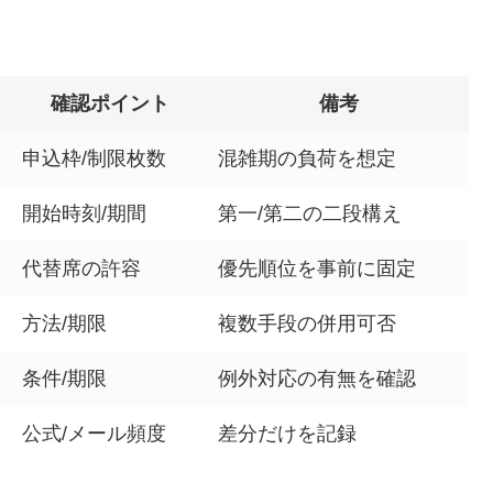
確認ポイント
備考
申込枠/制限枚数
混雑期の負荷を想定
開始時刻/期間
第一/第二の二段構え
代替席の許容
優先順位を事前に固定
方法/期限
複数手段の併用可否
条件/期限
例外対応の有無を確認
公式/メール頻度
差分だけを記録