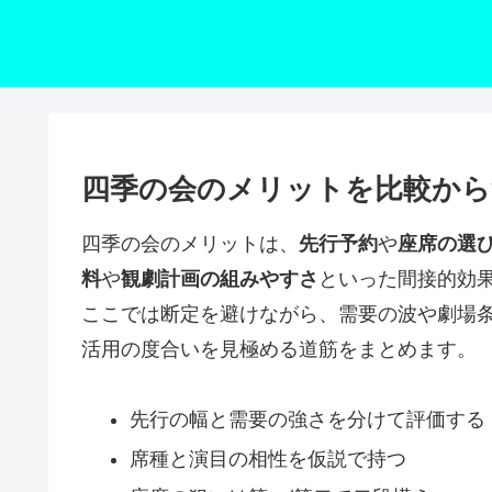
四季の会のメリットを比較から
四季の会のメリットは、
先行予約
や
座席の選
料
や
観劇計画の組みやすさ
といった間接的効
ここでは断定を避けながら、需要の波や劇場
活用の度合いを見極める道筋をまとめます。
先行の幅と需要の強さを分けて評価する
席種と演目の相性を仮説で持つ