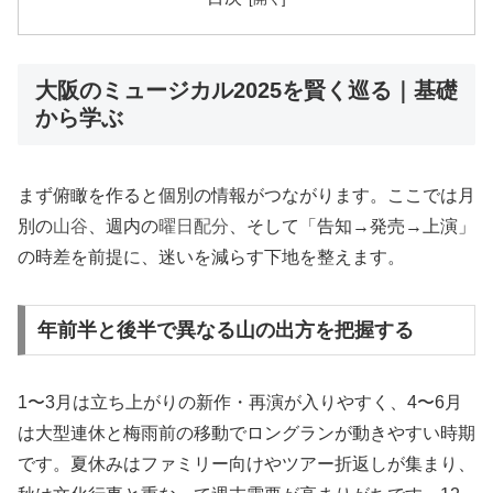
大阪のミュージカル2025を賢く巡る｜基礎
から学ぶ
まず俯瞰を作ると個別の情報がつながります。ここでは月
別の
山谷
、週内の
曜日配分
、そして「告知→発売→上演」
の時差を前提に、迷いを減らす下地を整えます。
年前半と後半で異なる山の出方を把握する
1〜3月は立ち上がりの新作・再演が入りやすく、4〜6月
は大型連休と梅雨前の移動でロングランが動きやすい時期
です。夏休みはファミリー向けやツアー折返しが集まり、