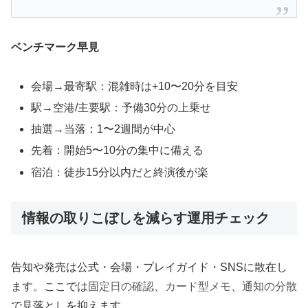
ベンチマーク早見
会場→最寄駅：混雑時は+10〜20分を目安
駅→空港/主要駅：予備30分の上乗せ
抽選→当落：1〜2週間が中心
先着：開始5〜10分の集中に備える
宿泊：徒歩15分以内だと終演後が楽
情報の取りこぼしを減らす運用チェック
告知や発売は公式・会場・プレイガイド・SNSに散在し
ます。ここでは
固定日の確認
、
カード型メモ
、
通知の分散
で見落としを抑えます。