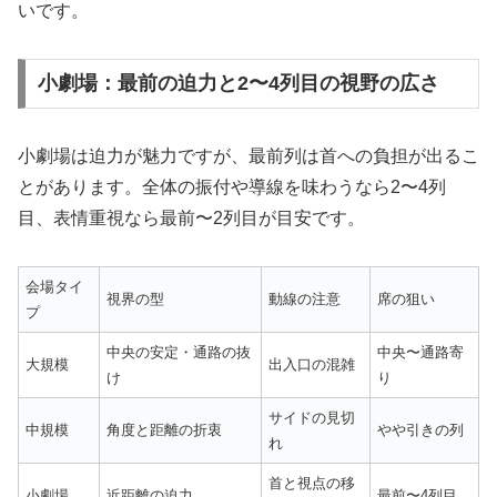
いです。
小劇場：最前の迫力と2〜4列目の視野の広さ
小劇場は迫力が魅力ですが、最前列は首への負担が出るこ
とがあります。全体の振付や導線を味わうなら2〜4列
目、表情重視なら最前〜2列目が目安です。
会場タイ
視界の型
動線の注意
席の狙い
プ
中央の安定・通路の抜
中央〜通路寄
大規模
出入口の混雑
け
り
サイドの見切
中規模
角度と距離の折衷
やや引きの列
れ
首と視点の移
小劇場
近距離の迫力
最前〜4列目