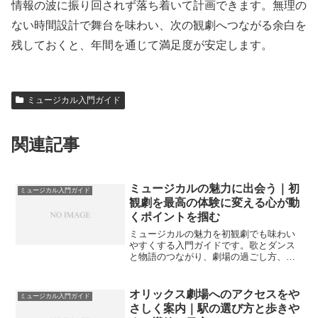
情報の波に振り回されず落ち着いて計画できます。無理の
ない時間設計で舞台を味わい、次の観劇へつながる余白を
残しておくと、年間を通じて満足度が安定します。
ミュージカル入門ガイド
関連記事
ミュージカルの魅力に出会う｜初
ミュージカル入門ガイド
観劇を最高の体験に変える心が動
くポイントを掴む
ミュージカルの魅力を初観劇でも味わい
やすくする入門ガイドです。歌とダンス
と物語のつながり、劇場の過ごし方、作
品選びと準備、観劇後の学び方までを具
体例とチェックでやさしく整理します。
オリックス劇場へのアクセスをや
ミュージカル入門ガイド
さしく案内｜駅の選び方と歩きや