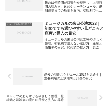
舞台は何時間が目安かを整理し、上演時
間の読み方、休憩やカーテンコール、規
制退場までの所要を案内。初観劇でも動
線と時間配分を立てやすいよう、比較・
手順・チェックで実務的にまとめます。
ミュージカルの来日公演2023｜
ミュージカル入門ガイド
初めてでも選びやすい見どころと
座席と購入の目安
ミュージカルの来日公演2023をやさしく
整理。初観劇で迷わない選び方、座席と
価格帯の目安、発売波の捉え方、英語上
演の聞き取り支援やマナーまで、安心し
て楽しむ準備を案内します。
愛知の演劇スケジュール2024を見通す｜
主要劇場の上演傾向と計画の目安
キャッツのあらすじをやさしく整理｜登
場猫と舞踏会の流れの目安と見方の導線