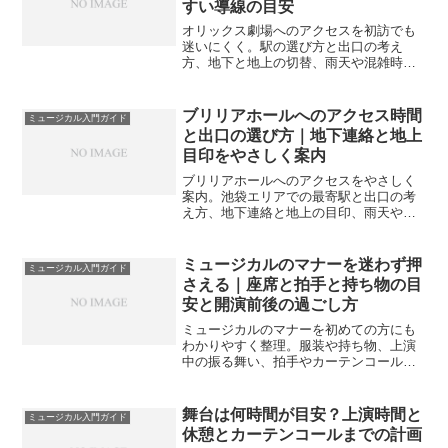
すい導線の目安
オリックス劇場へのアクセスを初訪でも
迷いにくく。駅の選び方と出口の考え
方、地下と地上の切替、雨天や混雑時の
動線、車やバスの使い分けまでやさしく
整理し、歩きやすい流れを提案します。
ブリリアホールへのアクセス時間
ミュージカル入門ガイド
と出口の選び方｜地下連絡と地上
目印をやさしく案内
ブリリアホールへのアクセスをやさしく
案内。池袋エリアでの最寄駅と出口の考
え方、地下連絡と地上の目印、雨天や混
雑時の動線、車やバスの使い分けまで。
初訪でも迷いにくい流れをつくれます。
ミュージカルのマナーを迷わず押
ミュージカル入門ガイド
さえる｜座席と拍手と持ち物の目
安と開演前後の過ごし方
ミュージカルのマナーを初めての方にも
わかりやすく整理。服装や持ち物、上演
中の振る舞い、拍手やカーテンコール、
差し入れの可否まで、劇場の案内を踏ま
え実践の目安をやさしく案内します。
舞台は何時間が目安？上演時間と
ミュージカル入門ガイド
休憩とカーテンコールまでの計画