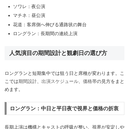
ソワレ：夜公演
マチネ：昼公演
花道：客席側へ伸びる通路状の舞台
ロングラン：長期間の連続上演
人気演目の期間設計と観劇日の選び方
ロングランと短期集中では狙う日と席種が変わります。こ
こでは
期間設計
、
出演スケジュール
、
価格帯
の見方をまと
めます。
ロングラン：中日と平日夜で視界と価格の折衷
長期上演は機構とキャストの呼吸が整い、視界が安定しや