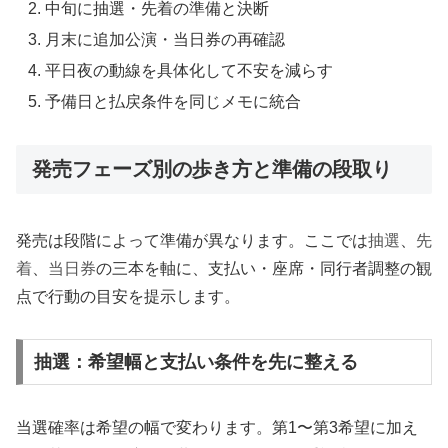
中旬に抽選・先着の準備と決断
月末に追加公演・当日券の再確認
平日夜の動線を具体化して不安を減らす
予備日と払戻条件を同じメモに統合
発売フェーズ別の歩き方と準備の段取り
発売は段階によって準備が異なります。ここでは
抽選
、
先
着
、
当日券
の三本を軸に、支払い・座席・同行者調整の観
点で行動の目安を提示します。
抽選：希望幅と支払い条件を先に整える
当選確率は希望の幅で変わります。第1〜第3希望に加え