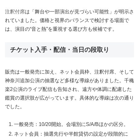
注釈付席
は「舞台や一部演出が見づらい可能性」が明示さ
れていました。価格と視界のバランスで検討する場面で
は、演目の“音と熱”を重視する選び方も候補です。
チケット入手・配信・当日の段取り
販売は一般発売に加え、ネット会員枠、注釈付席、そして
神奈川追加公演の抽選など多様な導線がありました。千穐
楽2公演のライブ配信も告知され、遠方や体調に配慮した
鑑賞の選択肢が広がっています。具体的な導線は次の通り
でした。
一般発売：10/20開始。会場別にS/A/Bほかの区分。
ネット会員：抽選先行や半館貸切の設定が段階的に