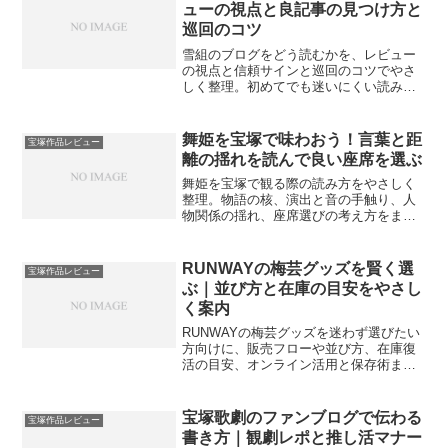
ューの視点と良記事の見つけ方と
巡回のコツ
雪組のブログをどう読むかを、レビュー
の視点と信頼サインと巡回のコツでやさ
しく整理。初めてでも迷いにくい読み方
と作品ごとの注目点、良記事の見つけ方
と保存術まで、実例とチェックリストで
案内します。
舞姫を宝塚で味わおう！言葉と距
宝塚作品レビュー
離の揺れを読んで良い座席を選ぶ
舞姫を宝塚で観る際の読み方をやさしく
整理。物語の核、演出と音の手触り、人
物関係の揺れ、座席選びの考え方をまと
め、初見でも迷いを減らせる観点を案内
します。
RUNWAYの梅芸グッズを賢く選
宝塚作品レビュー
ぶ｜並び方と在庫の目安をやさし
く案内
RUNWAYの梅芸グッズを迷わず選びたい
方向けに、販売フローや並び方、在庫復
活の目安、オンライン活用と保存術まで
をやさしく整理。回ごとの差も踏まえ、
安心して準備できる実用ガイドです。
宝塚歌劇のファンブログで伝わる
宝塚作品レビュー
書き方｜観劇レポと推し活マナー