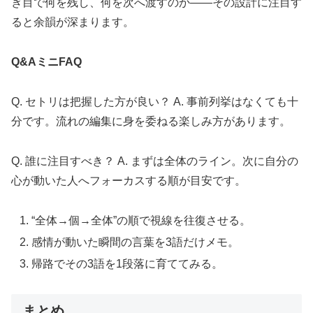
ぎ目で何を残し、何を次へ渡すのか——その設計に注目す
ると余韻が深まります。
Q&AミニFAQ
Q. セトリは把握した方が良い？ A. 事前列挙はなくても十
分です。流れの編集に身を委ねる楽しみ方があります。
Q. 誰に注目すべき？ A. まずは全体のライン。次に自分の
心が動いた人へフォーカスする順が目安です。
“全体→個→全体”の順で視線を往復させる。
感情が動いた瞬間の言葉を3語だけメモ。
帰路でその3語を1段落に育ててみる。
まとめ