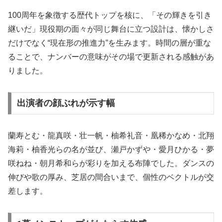
100周年を象徴する歴代トップを核に、「その輝きを引き
継いだ」現役期の面々が同じ舞台に立つ設計は、懐かしさ
だけでなく“現在形の推進力”を生みます。時間の層が重な
ることで、ナンバーの意味がその場で更新される感触があ
りました。
出演者の顔ぶれが示す幅
蘭寿とむ・龍真咲・壮一帆・柚希礼音・凰稀かなめ・北翔
海莉・柚香光らの名が並び、瀬戸かずや・愛月ひかる・夢
咲ねね・朝月希和らが彩りを加える布陣でした。ダンスの
伸びや歌の厚み、芝居の間合いまで、個性のベクトルが交
差します。