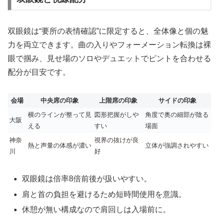
双眼鏡は“要所の表情確認”に限定すると、全体像と個の魅
力を両立できます。曲の入りやフォーメーション転換は裸
眼で掴み、見せ場のソロやデュエットでピントを合わせる
配分が目安です。
会場
中央席の印象
上階席の印象
サイドの印象
横のラインが整って見
図形把握がしや
角度で奥の細部が陰る
大阪
える
すい
場面
神奈
視界の抜けが良
熱と声量の体感が濃い
立体が強調されやすい
川
好
双眼鏡は倍率8倍前後が扱いやすい。
肩と首の負担を避けるため短時間使用を意識。
休憩が無い構成なので肩回しは入場前に。