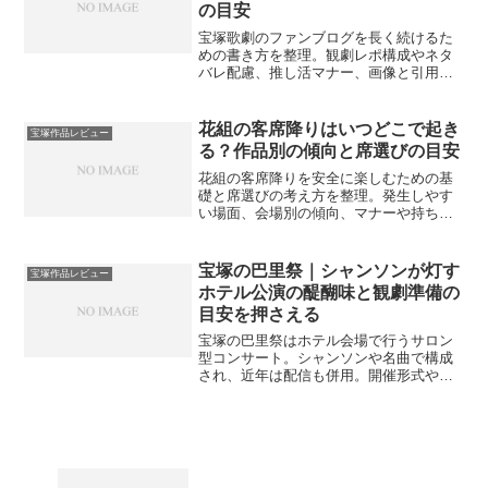
の目安
宝塚歌劇のファンブログを長く続けるた
めの書き方を整理。観劇レポ構成やネタ
バレ配慮、推し活マナー、画像と引用の
基本、成長指標まで具体化し、不安を減
らして更新リズムを作る目安を示しま
す。
花組の客席降りはいつどこで起き
宝塚作品レビュー
る？作品別の傾向と席選びの目安
花組の客席降りを安全に楽しむための基
礎と席選びの考え方を整理。発生しやす
い場面、会場別の傾向、マナーや持ち物
の目安まで網羅し、初観劇でも迷わず期
待値を整えます。
宝塚の巴里祭｜シャンソンが灯す
宝塚作品レビュー
ホテル公演の醍醐味と観劇準備の
目安を押さえる
宝塚の巴里祭はホテル会場で行うサロン
型コンサート。シャンソンや名曲で構成
され、近年は配信も併用。開催形式や
2024年の動向、席や服装の目安、楽しみ
方をやさしく案内します。