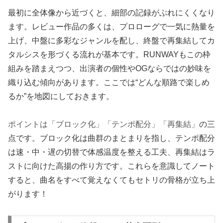
最初に全体像から近づくと、細部の記録がぶれにくくなり
ます。レビュー作品の多くは、プロローグで一気に熱量を
上げ、中盤に多彩なジャンルを配し、終盤で再集結してカ
タルシスを形づくる流れが基本です。RUNWAYもこの枠
組みを踏まえつつ、出演者の個性やOGならではの妙味を
織り込む傾向があります。ここでは“どんな順路で楽しめ
るか”を地図にしておきます。
ポイントは「ブロック化」「テンポ配分」「再集結」
の三
点です。ブロック化は曲群のまとまりを指し、テンポ配分
は速・中・遅の切替で体感温度を整える工夫、再集結はラ
ストに向けた高揚の作り方です。これらを意識してノート
すると、曲名をすべて覚えなくてもセトリの骨格が立ち上
がります！