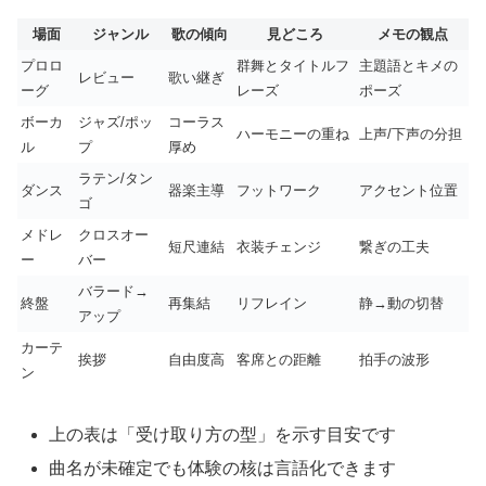
場面
ジャンル
歌の傾向
見どころ
メモの観点
プロロ
群舞とタイトルフ
主題語とキメの
レビュー
歌い継ぎ
ーグ
レーズ
ポーズ
ボーカ
ジャズ/ポッ
コーラス
ハーモニーの重ね
上声/下声の分担
ル
プ
厚め
ラテン/タン
ダンス
器楽主導
フットワーク
アクセント位置
ゴ
メドレ
クロスオー
短尺連結
衣装チェンジ
繋ぎの工夫
ー
バー
バラード→
終盤
再集結
リフレイン
静→動の切替
アップ
カーテ
挨拶
自由度高
客席との距離
拍手の波形
ン
上の表は「受け取り方の型」を示す目安です
曲名が未確定でも体験の核は言語化できます