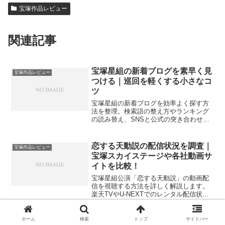
宝塚作品レビュー
関連記事
宝塚星組の新着ブログを素早く見
宝塚作品レビュー
つける｜巡回を軽くする小さなコ
ツ
宝塚星組の新着ブログを効率よく探す方
法を整理。検索語の整え方やランキング
の読み替え、SNSと公式の突き合わせ、
観劇前後の読み分け、遠征とチケットの
活かし方までやさしく案内します。
恋する天動説の配信状況を調査｜
宝塚作品レビュー
宝塚スカイステージや各社動画サ
イトを比較！
宝塚星組公演「恋する天動説」の動画配
信を視聴する方法を詳しく解説します。
楽天TVやU-NEXTでのレンタル配信状況
からスカイステージでの放送予定まで網
羅しました。見どころや配役の魅力を凝
縮したレビューも掲載しているので、作
ホーム
検索
トップ
サイドバー
恋する天動説先行画像を徹底分析
宝塚作品レビュー