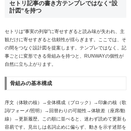
セトリ記事の書き方テンプレではなく“設
計図”を持つ
セトリは“事実の列挙”に寄せすぎると読み味が失われ、主
観だけに寄せすぎると信頼性が揺らぎます。ここでは、そ
の間をつなぐ設計図を提案します。テンプレではなく、記
事ごとに変形できる骨組みを持つと、RUNWAYの個性が
自然に立ち上がります。
骨組みの基本構成
序文（体験の核）→全体構成（ブロック）→印象の核（歌
詞/フォーメ/照明）→回替わりの可能性→体験差（座席/動
線）→更新履歴。この順に並べると、迷わず読めて更新も
容易です。見出しは名詞止めに偏らず、動きを示す述部を