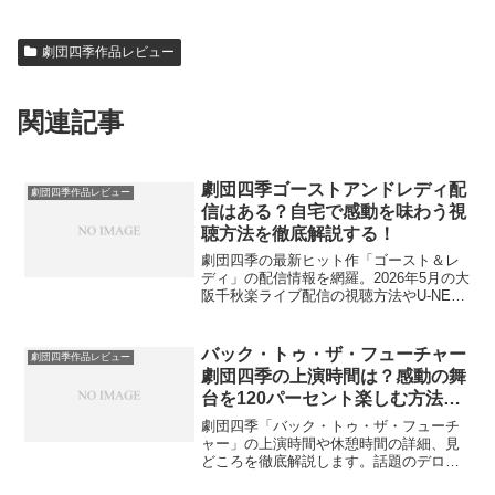
劇団四季作品レビュー
関連記事
劇団四季ゴーストアンドレディ配
劇団四季作品レビュー
信はある？自宅で感動を味わう視
聴方法を徹底解説する！
劇団四季の最新ヒット作「ゴースト＆レ
ディ」の配信情報を網羅。2026年5月の大
阪千秋楽ライブ配信の視聴方法やU-NEXT
での取り扱い、見逃し配信の有無まで詳
しく解説します。藤田和日郎原作の壮大
な物語を自宅で楽しむためのポイントも
バック・トゥ・ザ・フューチャー
劇団四季作品レビュー
紹介。フローとグレイの絆を映像で何度
劇団四季の上演時間は？感動の舞
でも堪能したいファン必見の記事です。
台を120パーセント楽しむ方法を
教えます！
劇団四季「バック・トゥ・ザ・フューチ
ャー」の上演時間や休憩時間の詳細、見
どころを徹底解説します。話題のデロリ
アンによる時空を超えた演出を最大限に