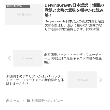
められた意味を深掘りします。サウンド
トラックの歌詞カードを読み解くような
DefyingGravity日本語訳｜場面の
劇団四季作品レビュー
感動の体験を記事に凝縮。歌詞を知るこ
意訳と比喩の意味を穏やかに読み
とで、観劇をより深く楽しむヒントをお
解く
届けします！
DefyingGravity日本語訳の意訳方針と場面
文脈を整理し、直訳に頼らない意味の取
り方を段階的に案内します。比喩や韻の
効果も要点で示し、劇団四季版を想定し
た日本語表現の傾向と注意点に触れつ
つ、観劇や視聴の理解を静かに深めま
す。
劇団四季バック・トゥ・ザ・フューチャ
ー出演者は誰？最新キャスト情報を徹底
解説！
劇団四季のデロリアンが凄い！バック・
トゥ・ザ・フューチャーの舞台演出を体
験しませんか？
ホーム
劇団四季作品レビュー