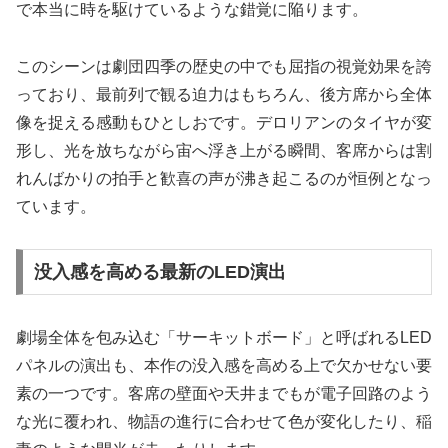
で本当に時を駆けているような錯覚に陥ります。
このシーンは劇団四季の歴史の中でも屈指の視覚効果を誇
っており、最前列で観る迫力はもちろん、後方席から全体
像を捉える感動もひとしおです。デロリアンのタイヤが変
形し、光を放ちながら宙へ浮き上がる瞬間、客席からは割
れんばかりの拍手と歓喜の声が沸き起こるのが恒例となっ
ています。
没入感を高める最新のLED演出
劇場全体を包み込む「サーキットボード」と呼ばれるLED
パネルの演出も、本作の没入感を高める上で欠かせない要
素の一つです。客席の壁面や天井までもが電子回路のよう
な光に覆われ、物語の進行に合わせて色が変化したり、稲