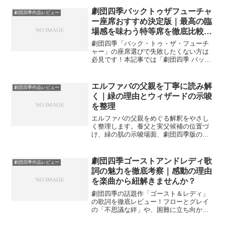
楽しむためのスケジュール管理や座席選
びのコツをまとめました。映画ファンも
劇団四季バックトゥザフューチャ
劇団四季作品レビュー
納得の圧倒的な没入体験を劇場で味わう
ー座席おすすめ決定版｜最高の臨
ための準備を整えましょう！
場感を味わう特等席を徹底比較し
ましょう！
劇団四季「バック・トゥ・ザ・フューチ
ャー」の座席選びで失敗したくない方は
必見です！本記事では「劇団四季 バッ
ク・トゥ・ザ・フューチャー 座席 おすす
め」を軸に、JR東日本四季劇場［秋］の
全エリアの見え方を徹底解説しました。
エルファバの父親を丁寧に読み解
劇団四季作品レビュー
デロリアンの飛行やLED演出を堪能でき
く｜緑の理由とウィザードの示唆
る最高の1席を選びましょう。
を整理
エルファバの父親をめぐる解釈をやさし
く整理します。養父と実父候補の位置づ
け、緑の肌の示唆場面、劇団四季版の受
け取り方までを網羅し観劇前後の疑問に
寄り添います。
劇団四季ゴーストアンドレディ歌
劇団四季作品レビュー
詞の魅力を徹底考察｜感動の理由
を楽曲から紐解きませんか？
劇団四季の話題作「ゴースト＆レディ」
の歌詞を徹底レビュー！フローとグレイ
の「不思議な絆」や、困難に立ち向かう
「私の使命」など、主要楽曲の歌詞に込