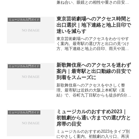
兼ね合い、眼鏡との相性や重さの目安ま
でを具体的に案内します。
東京芸術劇場へのアクセス時間と
ミュージカル入門ガイド
出口選択｜地下連絡と地上目印で
迷いを減らす
東京芸術劇場へのアクセスをわかりやす
く案内。最寄駅の選び方と出口の見つけ
方、地下連絡と地上の目印、雨天や混雑
時の動線、車やバスの使い分けまで。初
訪でも歩きやすい流れが整います。
新歌舞伎座へのアクセスを迷わず
ミュージカル入門ガイド
案内｜最寄駅と出口動線の目安で
到着をスムーズに
新歌舞伎座へのアクセスをやさしく整
理。最寄駅は近鉄の大阪上本町駅（直
結）で、谷町九丁目駅からも徒歩約5分が
目安です。出口動線や雨の日ルート、空
港・新幹線からの移動、車・バス利用の
勘どころまで、観劇前に知りたい要点を
ミュージカルのおすすめ2023｜
ミュージカル入門ガイド
まとめました。
初観劇から通い方までの選び方と
席帯の目安
ミュージカルのおすすめ2023をタイプ別
にやさしく案内。初観劇の入り口、再演