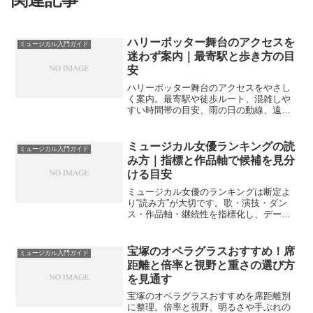
ハリーポッター舞台のアクセスを
ミュージカル入門ガイド
迷わず案内｜最寄駅と歩き方の目
安
ハリーポッター舞台のアクセスをやさし
く案内。最寄駅や徒歩ルート、混雑しや
すい時間帯の目安、雨の日の動線、遠方
からの乗換えまでを整理し、観劇前後の
移動ストレスを減らします。
ミュージカル女優ランキングの読
ミュージカル入門ガイド
み方｜指標と作品軸で候補を見分
ける目安
ミュージカル女優のランキングは断定よ
り“読み方”が大切です。歌・演技・ダン
ス・作品軸・継続性を指標化し、データ
と体感を穏やかに統合。初心者にもやさ
しい選び方の目安を案内します。
宝塚のオペラグラスおすすめ！席
ミュージカル入門ガイド
距離と倍率と視野と重さの選び方
を見通す
宝塚のオペラグラスおすすめを席距離別
に整理。倍率と視野、明るさや手ぶれの