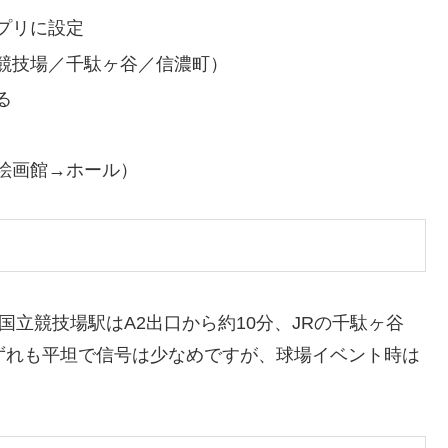
プリに設定
競技場／千駄ヶ谷／信濃町）
る
絵画館→ホール）
国立競技場駅はA2出口から約10分、JRの千駄ヶ谷
ずれも平坦で信号は少なめですが、球場イベント時は