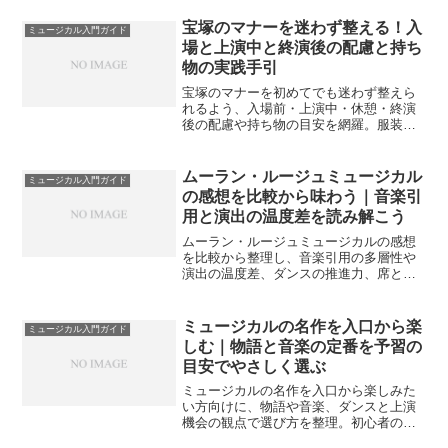
宝塚のマナーを迷わず整える！入
ミュージカル入門ガイド
場と上演中と終演後の配慮と持ち
物の実践手引
宝塚のマナーを初めてでも迷わず整えら
れるよう、入場前・上演中・休憩・終演
後の配慮や持ち物の目安を網羅。服装や
スマホ管理、拍手や贈り物の線引きもや
さしく案内します。
ムーラン・ルージュミュージカル
ミュージカル入門ガイド
の感想を比較から味わう｜音楽引
用と演出の温度差を読み解こう
ムーラン・ルージュミュージカルの感想
を比較から整理し、音楽引用の多層性や
演出の温度差、ダンスの推進力、席と音
響の相性までを入門目線で解説します。
初見と再見の見どころ、配信での復習手
順もやさしく案内します。
ミュージカルの名作を入口から楽
ミュージカル入門ガイド
しむ｜物語と音楽の定番を予習の
目安でやさしく選ぶ
ミュージカルの名作を入口から楽しみた
い方向けに、物語や音楽、ダンスと上演
機会の観点で選び方を整理。初心者の疑
問に先回りし、座席や予習の目安、映画