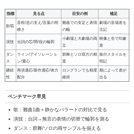
指標
見る点
目安の例
補足
音程/息の支え/言葉の明
難曲での安定と表情
劇場の音場差を
歌唱
瞭さ
の幅
注記
小劇場と大劇場の両
映像と生で印象
演技
台詞の芯/間/役の輪郭
立
差
ダン
ライン/アイソレーショ
群舞とソロ双方の精
振付スタイルを
ス
ン/重心
度
明記
継続
再演適応/新作適応/体力
ロングランでも精度
期によって差が
性
配分
維持
出る
ベンチマーク早見
歌：難曲1曲＋静かなバラードの対比で見る
演技：台詞→無言の表情の切替で輪郭を測る
ダンス：群舞/ソロの両サンプルを揃える