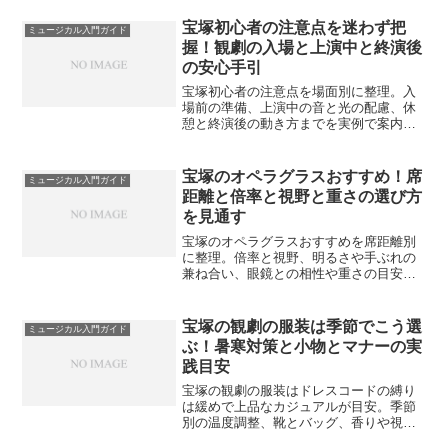
版や配信の活用、継続のコツまで案内し
ます。無理のない入口づくりを意識しま
宝塚初心者の注意点を迷わず把
ミュージカル入門ガイド
す。
握！観劇の入場と上演中と終演後
の安心手引
宝塚初心者の注意点を場面別に整理。入
場前の準備、上演中の音と光の配慮、休
憩と終演後の動き方までを実例で案内
し、不安を小さくする目安を示します。
宝塚のオペラグラスおすすめ！席
ミュージカル入門ガイド
距離と倍率と視野と重さの選び方
を見通す
宝塚のオペラグラスおすすめを席距離別
に整理。倍率と視野、明るさや手ぶれの
兼ね合い、眼鏡との相性や重さの目安ま
でを具体的に案内します。
宝塚の観劇の服装は季節でこう選
ミュージカル入門ガイド
ぶ！暑寒対策と小物とマナーの実
践目安
宝塚の観劇の服装はドレスコードの縛り
は緩めで上品なカジュアルが目安。季節
別の温度調整、靴とバッグ、香りや視界
の配慮、昼夜や席種での選び方まで実践