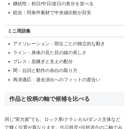
継続性：初日/中日/楽日の差分を並べる
総合：同条件素材で中央値比較が目安
ミニ用語集
アイソレーション：部位ごとの独立的な動き
ライン：身体の見た目の線の美しさ
ブレス：息継ぎと支えの配分
間：台詞と動作の余白の取り方
再演適応：過去演出へのフィットの度合い
作品と役柄の軸で候補を比べる
同じ“実力派”でも、ロック系/クラシカル/ダンス主体など
で輝く位置が異なります。
作品難度×役柄適合
の二軸でみ