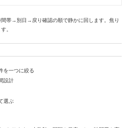
時間帯→別日→戻り確認の順で静かに回します。焦り
ます。
件を一つに絞る
間設計
て選ぶ