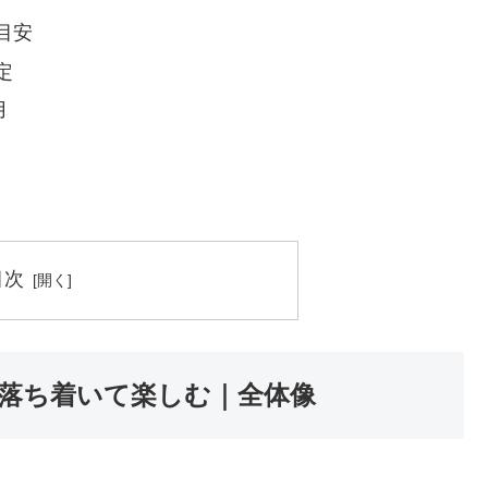
目安
定
用
目次
を落ち着いて楽しむ｜全体像