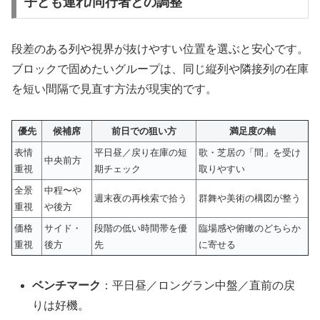
子ども連れ/同行者との調整
段差のある列や視界が抜けやすい位置を選ぶと安心です。
ブロックで固めたいグループは、同じ縦列や隣接列の在庫
を短い間隔で見直す方法が現実的です。
優先
候補席
前日での狙い方
満足度の軸
表情
平日昼／戻り在庫の短
歌・芝居の「間」を受け
中央前方
重視
期チェック
取りやすい
全景
中程〜や
週末夜の再検索で拾う
群舞や美術の構図が整う
重視
や後方
価格
サイド・
段階の低い時間帯を優
臨場感や俯瞰のどちらか
重視
後方
先
に寄せる
ベンチマーク
：平日昼／ロングラン中盤／直前の戻
りは好機。