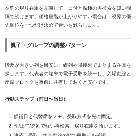
夕刻の戻り在庫を意識して、日付と席種の再検索を短い間
隔で続けます。価格段階が上がりやすい場合は、視界の優
先順位を一つだけ決めて迷いを減らします。
親子・グループの調整パターン
段差が大きい列を目安に、縦列や隣接列でまとまる在庫を
探します。代表者の端末で電子受取を統一し、入場動線と
座席ブロックを事前に共有しておくと安心です。
行動ステップ（前日〜当日）
候補日と代替席をメモ。受取方式を先に固定。
朝/正午/夕刻で軽い再検索。戻り在庫を拾います。
決済→受取→集合動線の順で段取りを確認。