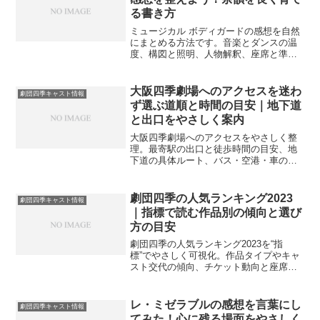
る書き方
ミュージカル ボディガードの感想を自然
にまとめる方法です。音楽とダンスの温
度、構図と照明、人物解釈、座席と準
備、余韻の記録術まで具体手順で整理
し、次回観劇がさらに充実します。
大阪四季劇場へのアクセスを迷わ
劇団四季キャスト情報
ず選ぶ道順と時間の目安｜地下道
と出口をやさしく案内
大阪四季劇場へのアクセスをやさしく整
理。最寄駅の出口と徒歩時間の目安、地
下道の具体ルート、バス・空港・車の行
き方、終演後の混雑回避まで。初めてで
も迷いにくい導線と到着戦略を案内しま
す。
劇団四季の人気ランキング2023
劇団四季キャスト情報
｜指標で読む作品別の傾向と選び
方の目安
劇団四季の人気ランキング2023を“指
標”でやさしく可視化。作品タイプやキャ
スト交代の傾向、チケット動向と座席の
相性、初観劇や家族向けの候補まで、納
得感のある選び方の目安を案内します。
レ・ミゼラブルの感想を言葉にし
劇団四季キャスト情報
てみた！心に残る場面をやさしく