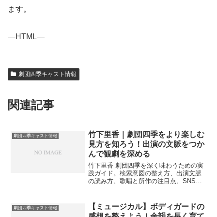
ます。
—HTML—
劇団四季キャスト情報
関連記事
竹下里香｜劇団四季をより楽しむ
劇団四季キャスト情報
見方を知ろう！出演の文脈をつか
んで観劇を深める
竹下里香 劇団四季を深く味わうための実
践ガイド。検索意図の整え方、出演文脈
の読み方、歌唱と所作の注目点、SNSと
観劇ブログの活用、観劇計画まで自然な
言葉で丁寧に整理します。
【ミュージカル】ボディガードの
劇団四季キャスト情報
感想を整えよう！余韻を長く育て