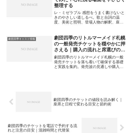
整理する
レ・ミゼラブル 感想をうまく書けないと
きのやさしい道しるべ。歌と台詞の温
度、美術と照明、登場人物の解釈、座席
と準備、余韻の記録術まで具体手順で整
え、次回観劇がもっと豊かになります。
劇団四季のリトルマーメイド札幌
劇団四季キャスト情報
の一般発売チケットを穏やかに押
さえる｜購入の流れと席選びの考
え方
劇団四季のリトルマーメイド札幌の一般
発売チケットを落ち着いて確保する基礎
と実践を集約。発売波の見通しや購入手
順、座席の考え方、直前策や当日の準備
までをやさしく案内し、無理のない計画
づくりを助けます。
劇団四季のチケットの値段を読み解く｜
座席と日程で変わる目安と節約術
劇団四季のチケットを電話で予約する流
れと注意の目安｜混雑時間と代替策