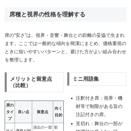
席種と視界の性格を理解する
席の“安さ”は、視界・音響・舞台との距離の妥協で生まれ
ます。ここでは一般的な傾向を簡潔にまとめ、価格重視の
ときに狙いやすいパターンと、避けた方がよい組み合わせ
を整理します。
メリットと留意点
ミニ用語集
（比較）
注釈付き席：視界・機
席の
材等で制限がある旨の
向く
タイ
良い点
留意点
注記付きの席。
目的
プ
見切れ：舞台の一部が
演出の一部
歌
サイ
価格が抑