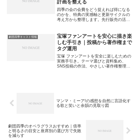
計画を整える
四季の会の会費をどう捉えれば得になる
のかを、特典の実感軸と更新サイクルの
考え方から整理します。先行販売の活か
し方や予算配分、頻度別の目安までやさ
しく案内します。
宝塚ファンアートを安心に描き楽
劇団四季キャスト情報
しむ手引き｜投稿から著作権まで
タグ運用
宝塚 ファンアートを安全に楽しむための
実務手引き。テーマ選びと資料集め、
SNS投稿の作法、やさしい著作権整理、
印刷と頒布の準備、タグ設計やコミュニ
ティ運営までを自然な文体でまとめま
す。
マンマ・ミーア!の感想を自然に言語化す
る歌と笑いと余韻の見取り図
劇団四季のオペラグラスおすすめ｜倍率
と明るさの目安と座席別の選び方で失敗
を減らす