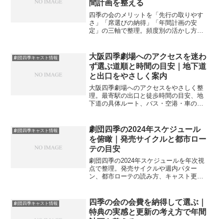
間計画を整える
四季の会のメリットを「先行の取りやす
さ」「席選びの納得」「年間計画の安
定」の三軸で整理。頻度別の活かし方や
更新判断の目安、家計とのバランスまで
やさしく案内します。
大阪四季劇場へのアクセスを迷わ
劇団四季キャスト情報
ず選ぶ道順と時間の目安｜地下道
と出口をやさしく案内
大阪四季劇場へのアクセスをやさしく整
理。最寄駅の出口と徒歩時間の目安、地
下道の具体ルート、バス・空港・車の行
き方、終演後の混雑回避まで。初めてで
も迷いにくい導線と到着戦略を案内しま
す。
劇団四季の2024年スケジュール
劇団四季キャスト情報
を俯瞰｜発売サイクルと都市ロー
テの目安
劇団四季の2024年スケジュールを年次視
点で整理。発売サイクルや週内パター
ン、都市ローテの読み方、キャスト更新
との付き合い方をやさしく解説し、遠征
や年間計画づくりの指針を提示します。
四季の会の会費を納得して選ぶ｜
劇団四季キャスト情報
特典の実感と更新の考え方で年間