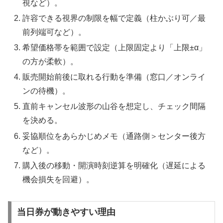
視など）。
許容できる視界の制限を幅で定義（柱かぶり可／最
前列端可など）。
希望価格帯を範囲で設定（上限固定より「上限±α」
の方が柔軟）。
販売開始前後に取れる行動を準備（窓口／オンライ
ンの待機）。
直前キャンセル波形の山谷を想定し、チェック間隔
を決める。
妥協順位をあらかじめメモ（通路側＞センター後方
など）。
購入後の移動・開演時刻逆算を明確化（遅延による
機会損失を回避）。
当日券が動きやすい理由