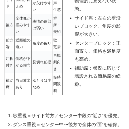
物理的に見えない状
が欠けやす
声・
ド
えめ
態。
い
生感
サイド席：左右の壁沿
全体像が
群
表情の細部
後方
掴みやす
舞・
いブロック。角度の影
は弱い
い
美術
響が大きい。
前方
近距離の
歌・
センターブロック：正
角度の偏り
端
迫力
芝居
面寄り。価格も満足度
再観
注釈
価格が下
も高め。
見切れ前提
劇向
付き
がる傾向
補助席：状況に応じて
き
増設される簡易席の総
短時
補助
当日放出
ゆとりは少
称。
間観
席
あり
なめ
劇
歌重視＝サイド前方／センター中段の“近さ”を優先。
ダンス重視＝センター中〜後方で全体の“面”を確保。