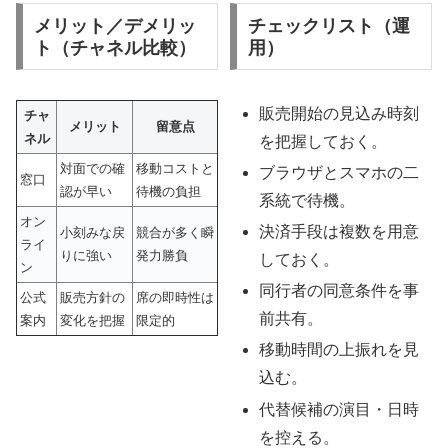
メリット／デメリッ
チェックリスト（運
ト（チャネル比較）
用）
販売開始の見込み時刻
チャ
メリット
留意点
ネル
を把握しておく。
対面での確
移動コストと
ブラウザとスマホの二
窓口
認が早い
待機の負担
系統で待機。
オン
決済手段は複数を用意
小刻みな戻
競合が多く瞬
ライ
りに強い
発力勝負
しておく。
ン
同行者の同意条件を事
公式
販売方針の
席の即時性は
前共有。
案内
変化を把握
限定的
移動時間の上振れを見
込む。
代替候補の演目・日時
を控える。