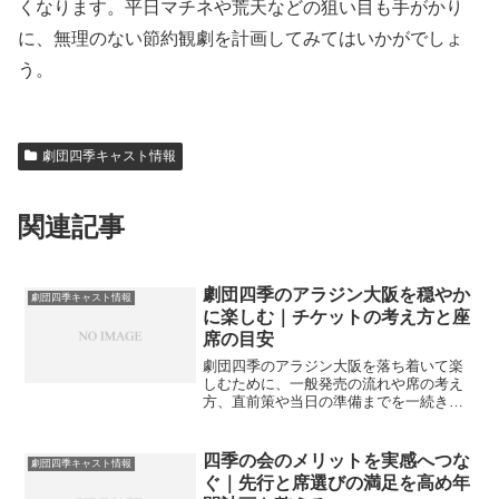
くなります。平日マチネや荒天などの狙い目も手がかり
に、無理のない節約観劇を計画してみてはいかがでしょ
う。
劇団四季キャスト情報
関連記事
劇団四季のアラジン大阪を穏やか
劇団四季キャスト情報
に楽しむ｜チケットの考え方と座
席の目安
劇団四季のアラジン大阪を落ち着いて楽
しむために、一般発売の流れや席の考え
方、直前策や当日の準備までを一続きで
案内。混雑の波を読み、無理のない計画
で満足度を底上げするヒントをまとめま
す。
四季の会のメリットを実感へつな
劇団四季キャスト情報
ぐ｜先行と席選びの満足を高め年