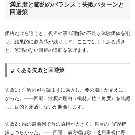
満足度と節約のバランス：失敗パターンと
回避策
価格だけを追うと、視界や演出理解の不足が体験価値を削
り、結果的に割高感が残ります。ここではよくある躓き
と、無理のない回避の道筋を挙げます。
よくある失敗と回避策
失敗1：
注釈内容を読まずに購入し、要の場面が見えにく
かった。——
回避：
注釈の理由（機材／柱／角度）を確認
し、目的と矛盾しないか照合します。
失敗2：
端の最前列で首の負担が大きく、舞台の“面”が把
握しづらかった。——
回避：
前方端は歌・芝居重視に寄