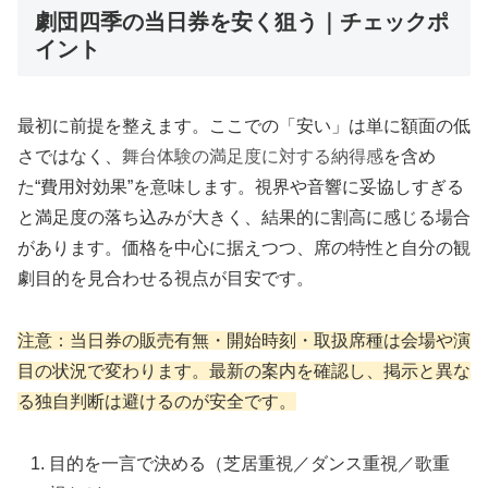
劇団四季の当日券を安く狙う｜チェックポ
イント
最初に前提を整えます。ここでの「安い」は単に額面の低
さではなく、
舞台体験の満足度に対する納得感
を含め
た“費用対効果”を意味します。視界や音響に妥協しすぎる
と満足度の落ち込みが大きく、結果的に割高に感じる場合
があります。価格を中心に据えつつ、席の特性と自分の観
劇目的を見合わせる視点が目安です。
注意：当日券の販売有無・開始時刻・取扱席種は会場や演
目の状況で変わります。最新の案内を確認し、掲示と異な
る独自判断は避けるのが安全です。
目的を一言で決める（芝居重視／ダンス重視／歌重