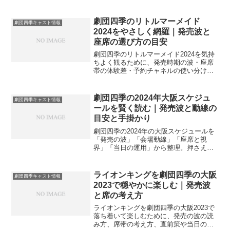
劇団四季のリトルマーメイド
劇団四季キャスト情報
2024をやさしく網羅｜発売波と
座席の選び方の目安
劇団四季のリトルマーメイド2024を気持
ちよく観るために、発売時期の波・座席
帯の体験差・予約チャネルの使い分け・
直前の拾い方をやさしく整理。初観劇や
家族観劇にも役立つ準備の目安を案内し
ます。
劇団四季の2024年大阪スケジュ
劇団四季キャスト情報
ールを賢く読む｜発売波と動線の
目安と手掛かり
劇団四季の2024年の大阪スケジュールを
「発売の波」「会場動線」「座席と視
界」「当日の運用」から整理。押さえる
順番やよくある疑問もやさしく解説し、
迷いを減らす観劇計画づくりの手掛かり
をまとめます。
ライオンキングを劇団四季の大阪
劇団四季キャスト情報
2023で穏やかに楽しむ｜発売波
と席の考え方
ライオンキングを劇団四季の大阪2023で
落ち着いて楽しむために、発売の波の読
み方、席帯の考え方、直前策や当日の準