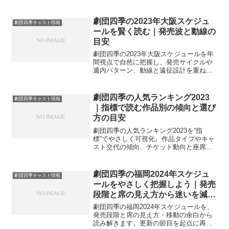
備までを一続きで案内。無理のない計画
で満足度を底上げするヒントをまとめま
す。
劇団四季の2023年大阪スケジュ
劇団四季キャスト情報
ールを賢く読む｜発売波と動線の
目安
劇団四季の2023年大阪スケジュールを年
間視点で自然に把握し、発売サイクルや
週内パターン、動線と遠征設計を重ねて
迷いを減らす考え方をまとめます。再現
しやすい手順も添えました。
劇団四季の人気ランキング2023
劇団四季キャスト情報
｜指標で読む作品別の傾向と選び
方の目安
劇団四季の人気ランキング2023を“指
標”でやさしく可視化。作品タイプやキャ
スト交代の傾向、チケット動向と座席の
相性、初観劇や家族向けの候補まで、納
得感のある選び方の目安を案内します。
劇団四季の福岡2024年スケジュ
劇団四季キャスト情報
ールをやさしく把握しよう｜発売
段階と席の見え方から迷いを減ら
す
劇団四季の福岡2024年スケジュールを、
発売段階と席の見え方・移動の余白から
読み解きます。更新の節目を起点に再確