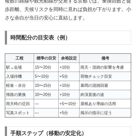
複数の路線や観光動線が交差する京都では、乗換回数と徒
歩距離、天候リスクを同時に見れば負担が下がります。小
さな余白が当日の安心に直結します。
時間配分の目安表（例）
工程
標準の目安
余裕設定
備考
駅→会場
15〜20分
+10分
雨天・混雑の影響を考慮
入場待機
5〜10分
+5分
荷物チェック目安
軽食・水分
10〜15分
+10分
幕間の混雑回避
帰路の乗換
10〜20分
+10分
終演直後の波
雨天時の迂回
—
+5〜10分
屋根あり導線の活用
写真スポット
—
+5分
掲示の指示に従う
手順ステップ（移動の安定化）