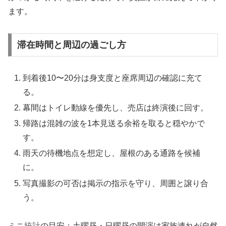
ます。
滞在時間と周辺の過ごし方
到着後10〜20分は身支度と座席周辺の確認に充て
る。
幕間はトイレ動線を優先し、売店は終演後に回す。
帰路は混雑の波を1本見送る余裕を取ると穏やかで
す。
雨天の待機地点を想定し、屋根のある通路を候補
に。
写真撮影の可否は掲示の指示を守り、周囲と譲り合
う。
ミニ統計
の目安：土曜昼・日曜昼の開演は家族連れが自然