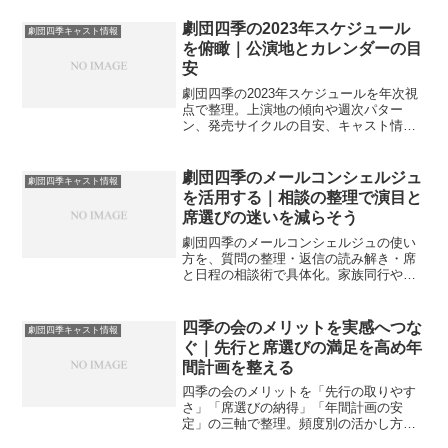
へ導きます。
劇団四季の2023年スケジュール
劇団四季キャスト情報
を俯瞰｜公演地とカレンダーの目
安
劇団四季の2023年スケジュールを年次視
点で整理。上演地の傾向や週次パター
ン、発売サイクルの目安、キャスト情報
との付き合い方をまとめ、遠征や年間計
画づくりに役立つ指針をやさしく提示し
ます。
劇団四季のメールコンシェルジュ
劇団四季キャスト情報
を活用する｜相談の整理で演目と
席選びの迷いを減らそう
劇団四季のメールコンシェルジュの使い
方を、質問の整理・返信の読み解き・席
と日程の相談術で具体化。家族同行や遠
征の工夫、ログ運用と再質問の作法まで
やさしく案内します。
四季の会のメリットを実感へつな
劇団四季キャスト情報
ぐ｜先行と席選びの満足を高め年
間計画を整える
四季の会のメリットを「先行の取りやす
さ」「席選びの納得」「年間計画の安
定」の三軸で整理。頻度別の活かし方や
更新判断の目安、家計とのバランスまで