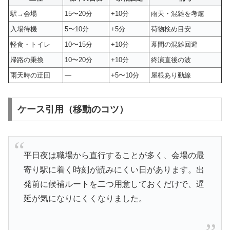
駅→会場
15〜20分
+10分
雨天・混雑を考慮
入場待機
5〜10分
+5分
荷物検め目安
軽食・トイレ
10〜15分
+10分
幕間の混雑回避
帰路の乗換
10〜20分
+10分
終演直後の波
雨天時の迂回
—
+5〜10分
屋根あり動線
ケース引用（移動のコツ）
平日夜は職場から直行することが多く、会場の最
寄り駅に着く時刻が読みにくい日があります。出
発前に候補ルートを二つ用意しておくだけで、遅
延が気になりにくくなりました。