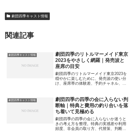
劇団四季キャスト情報
関連記事
劇団四季のリトルマーメイド東京
劇団四季キャスト情報
2023をやさしく網羅｜発売波と
座席の目安
劇団四季のリトルマーメイド東京2023を
穏やかに楽しむために、発売波の使い分
け、座席帯の体験差、予約チャネル、直
前の拾い方までやさしく案内。初観劇や
家族観劇の準備にも役立ちます。
劇団四季の四季の会に入らない判
劇団四季キャスト情報
断軸｜特典と費用の釣り合いを落
ち着いて見極める
劇団四季の四季の会に入らないか迷うと
きの考え方を整理。特典の実感差や利用
頻度、非会員の取り方、代替策、判断の
目安を静かに比較し、後悔しにくい選択