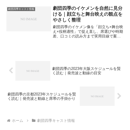
やさしく案内します。
劇団四季のイケメンを自然に見分
劇団四季キャスト情報
ける｜顔立ちと舞台映えの観点を
やさしく整理
劇団四季のイケメン像を「顔立ち×舞台映
え×役柄適性」で捉え直し、席選びや時期
差、口コミの読み方まで実用目線で案内
します。過度な断定を避け、印象が安定
しやすい見方を手順化します。
劇団四季の2023年大阪スケジュールを賢
く読む｜発売波と動線の目安
劇団四季の京都2023年スケジュールを賢
く読む｜発売波と動線と席帯の手掛かり
ホーム
劇団四季キャスト情報