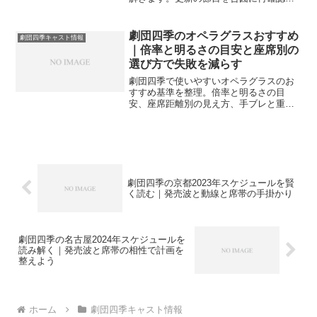
やすい計画づくりと当日の運用ポイント
をやさしく案内します。
劇団四季のオペラグラスおすすめ
劇団四季キャスト情報
｜倍率と明るさの目安と座席別の
選び方で失敗を減らす
劇団四季で使いやすいオペラグラスのお
すすめ基準を整理。倍率と明るさの目
安、座席距離別の見え方、手ブレと重さ
の折り合い、マナーや運用の工夫までや
さしく案内し、長く使える一本選びを後
押しします。
劇団四季の京都2023年スケジュールを賢
く読む｜発売波と動線と席帯の手掛かり
劇団四季の名古屋2024年スケジュールを
読み解く｜発売波と席帯の相性で計画を
整えよう
ホーム
劇団四季キャスト情報