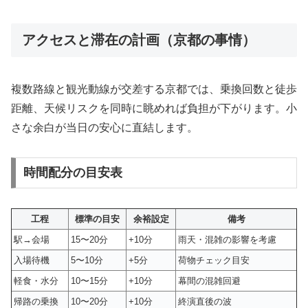
アクセスと滞在の計画（京都の事情）
複数路線と観光動線が交差する京都では、乗換回数と徒歩
距離、天候リスクを同時に眺めれば負担が下がります。小
さな余白が当日の安心に直結します。
時間配分の目安表
工程
標準の目安
余裕設定
備考
駅→会場
15〜20分
+10分
雨天・混雑の影響を考慮
入場待機
5〜10分
+5分
荷物チェック目安
軽食・水分
10〜15分
+10分
幕間の混雑回避
帰路の乗換
10〜20分
+10分
終演直後の波