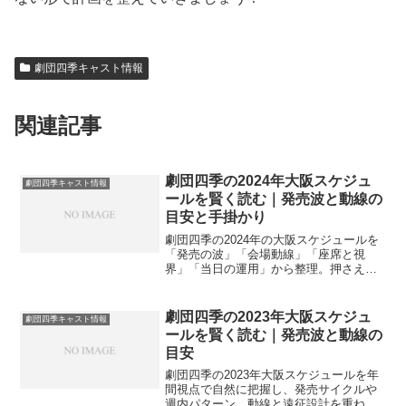
劇団四季キャスト情報
関連記事
劇団四季の2024年大阪スケジュ
劇団四季キャスト情報
ールを賢く読む｜発売波と動線の
目安と手掛かり
劇団四季の2024年の大阪スケジュールを
「発売の波」「会場動線」「座席と視
界」「当日の運用」から整理。押さえる
順番やよくある疑問もやさしく解説し、
迷いを減らす観劇計画づくりの手掛かり
をまとめます。
劇団四季の2023年大阪スケジュ
劇団四季キャスト情報
ールを賢く読む｜発売波と動線の
目安
劇団四季の2023年大阪スケジュールを年
間視点で自然に把握し、発売サイクルや
週内パターン、動線と遠征設計を重ねて