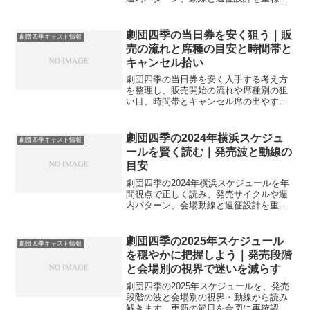
迷いを減らす考え方をまとめます。再現
しやすい手順も添えました。
劇団四季の当日券を安く狙う｜販
劇団四季キャスト情報
売の流れと席種の目安と時間帯と
キャンセル拾い
劇団四季の当日券を安く入手する考え方
を整理し、販売開始の流れや席種別の狙
い目、時間帯とキャンセル席の出やすい
傾向を丁寧に解説。初心者でも迷いにく
い手順と注意点をまとめ、無理のない節
約観劇を後押しします。
劇団四季の2024年横浜スケジュ
劇団四季キャスト情報
ールを賢く読む｜発売波と動線の
目安
劇団四季の2024年横浜スケジュールを年
間視点で正しく読み、発売サイクルや週
内パターン、会場動線と遠征設計を重ね
て迷いを減らす実践的な考え方をまとめ
ます。計画の再現性も高めましょう。
劇団四季の2025年スケジュール
劇団四季キャスト情報
を穏やかに把握しよう｜発売段階
と会場別の視界で迷いを減らす
劇団四季の2025年スケジュールを、発売
段階の波と会場別の視界・動線から読み
解きます。更新の節目を合図に再確認し