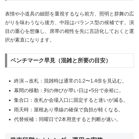
表情や小道具の細部を重視するなら前方、照明と群舞の広
がりを味わうなら後方、中段はバランス型の候補です。演
目の重心を想像し、席帯の相性を先に言語化しておくと選
択が素直になります。
ベンチマーク早見（混雑と所要の目安）
終演→改札：混雑時は通常の1.2〜1.4倍を見込む。
幕間の移動：列の伸びが早い日は+5分で余裕に。
集合口：改札か会場入口に固定すると迷いが減る。
雨天時：屋根あり導線の確保で負担が軽くなる。
代替候補：同曜日で2本用意すると判断が速い。