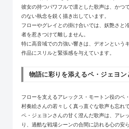
彼女の持つパワフルで凛とした歌声は、かつ
のない執念を鋭く描き出しています。
フローやグレイとの掛け合いでは、妖艶さと
者を惹きつけて離しません。
特に高音域での力強い響きは、デオンという
作品にスリルと緊張感を与えています。
物語に彩りを添えるペ・ジェヨン
フローを支えるアレックス・モートン役のペ
村奏絵さんの若々しく真っ直ぐな歌声も忘れ
ペ・ジェヨンさんの甘く澄んだ歌声は、アレ
り、過酷な戦場シーンの合間に訪れる心の安