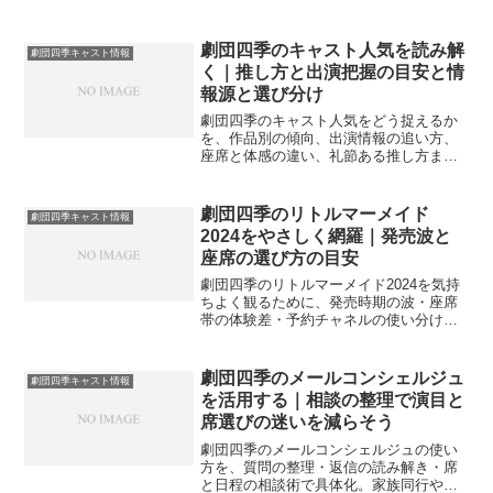
劇団四季のキャスト人気を読み解
劇団四季キャスト情報
く｜推し方と出演把握の目安と情
報源と選び分け
劇団四季のキャスト人気をどう捉えるか
を、作品別の傾向、出演情報の追い方、
座席と体感の違い、礼節ある推し方まで
案内します。迷ったら小さな基準から始
めて満足度を底上げしましょう。
劇団四季のリトルマーメイド
劇団四季キャスト情報
2024をやさしく網羅｜発売波と
座席の選び方の目安
劇団四季のリトルマーメイド2024を気持
ちよく観るために、発売時期の波・座席
帯の体験差・予約チャネルの使い分け・
直前の拾い方をやさしく整理。初観劇や
家族観劇にも役立つ準備の目安を案内し
ます。
劇団四季のメールコンシェルジュ
劇団四季キャスト情報
を活用する｜相談の整理で演目と
席選びの迷いを減らそう
劇団四季のメールコンシェルジュの使い
方を、質問の整理・返信の読み解き・席
と日程の相談術で具体化。家族同行や遠