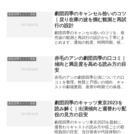
征の工夫、ログ運用と再質問の作法まで
やさしく案内します。
劇団四季のキャンセル拾いのコツ
劇団四季キャスト情報
｜戻り在庫の波を掴む観測と再試
行の設計
劇団四季のキャンセル拾いのコツを、発
売波の観測と再試行の設計から丁寧にま
とめます。通知の粒度、時間同期、候補
席の幅の取り方、当日の導線まで具体策
を案内します。
赤毛のアンの劇団四季の口コミ｜
劇団四季キャスト情報
傾向と満足度を高める読み方の目
安
赤毛のアンの劇団四季公演についての口
コミを整理。称賛と戸惑いの傾向、キャ
ストや劇場要因、座席や時期での体感
差、信頼できる声の見分け方までやさし
く案内し、納得の観劇準備を後押ししま
す。
劇団四季のキャッツ東京2023を
劇団四季キャスト情報
読み解く｜出演傾向と週替わり配
役の見方の目安
劇団四季のキャッツ東京2023を題材に、
週替わりキャストの読み方や役ごとの歌
唱負担の目安、当日発表や代役体制の理