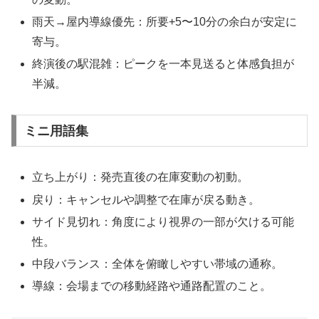
雨天→屋内導線優先：所要+5〜10分の余白が安定に
寄与。
終演後の駅混雑：ピークを一本見送ると体感負担が
半減。
ミニ用語集
立ち上がり：発売直後の在庫変動の初動。
戻り：キャンセルや調整で在庫が戻る動き。
サイド見切れ：角度により視界の一部が欠ける可能
性。
中段バランス：全体を俯瞰しやすい帯域の通称。
導線：会場までの移動経路や通路配置のこと。