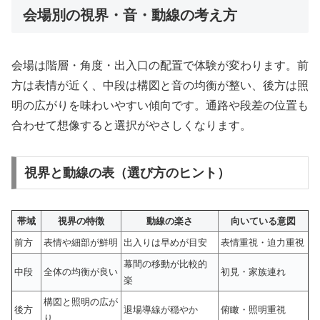
会場別の視界・音・動線の考え方
会場は階層・角度・出入口の配置で体験が変わります。前
方は表情が近く、中段は構図と音の均衡が整い、後方は照
明の広がりを味わいやすい傾向です。通路や段差の位置も
合わせて想像すると選択がやさしくなります。
視界と動線の表（選び方のヒント）
帯域
視界の特徴
動線の楽さ
向いている意図
前方
表情や細部が鮮明
出入りは早めが目安
表情重視・迫力重視
幕間の移動が比較的
中段
全体の均衡が良い
初見・家族連れ
楽
構図と照明の広が
後方
退場導線が穏やか
俯瞰・照明重視
り