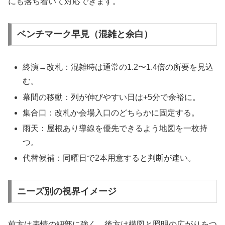
にも落ち着いて対応できます。
ベンチマーク早見（混雑と余白）
終演→改札：混雑時は通常の1.2〜1.4倍の所要を見込
む。
幕間の移動：列が伸びやすい日は+5分で余裕に。
集合口：改札か会場入口のどちらかに固定する。
雨天：屋根あり導線を優先できるよう地図を一枚持
つ。
代替候補：同曜日で2本用意すると判断が速い。
ニーズ別の視界イメージ
前方は表情の細部に強く、後方は構図と照明の広がりをつ