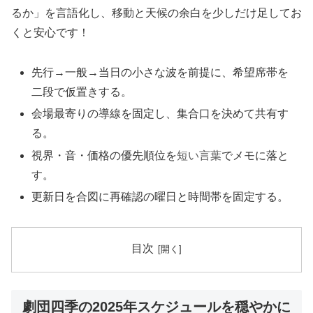
るか」を言語化し、移動と天候の余白を少しだけ足してお
くと安心です！
先行→一般→当日の小さな波を前提に、希望席帯を
二段で仮置きする。
会場最寄りの導線を固定し、集合口を決めて共有す
る。
視界・音・価格の優先順位を
短い言葉
でメモに落と
す。
更新日を合図に再確認の曜日と時間帯を固定する。
目次
劇団四季の2025年スケジュールを穏やかに