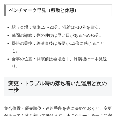
ベンチマーク早見（移動と休憩）
駅→会場：標準15〜20分。混雑は+10分を目安。
幕間の導線：列の伸びは早い日があるため+5分。
帰路の乗換：終演直後は所要が1.3倍に感じること
も。
食事の位置：開演前は会場近く、終演後は一本見送
り。
変更・トラブル時の落ち着いた運用と次の
一歩
集合位置・優先順位・連絡手段を先に決めておくと、変更
があっても落ち着いて動けます。小さなルールを一つに寄