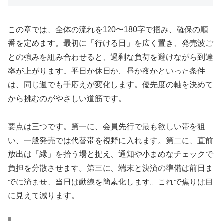
この章では、全体の流れを120〜180字で掴み、確保の順
番を定めます。最初に「行ける日」を広く置き、発売波ご
との強みを組み合わせると、過剰な負荷を避けながら到達
率が上がります。平日か休日か、昼か夜かといった条件
は、同じ週でも手応えが変化します。優先度の軸を決めて
から挑むのがやさしい道筋です。
要点
は三つです。第一に、会員先行で最も欲しい帯を狙
い、一般発売では代替帯を視野に入れます。第二に、直前
放出は「縁」を拾う場と捉え、通知や小まめなチェックで
負担を分散させます。第三に、端末と決済の準備は前日ま
でに済ませ、当日は動線を簡素化します。これで焦りは目
に見えて減ります。