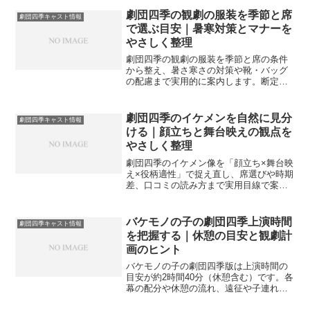
料の注意点、当日券や直前リセールの探
し方、家族観劇の準備や持ち物、交通の
劇団四季の観劇の服装を季節と席
劇団四季キャスト情報
目安まで丁寧に案内します。
で選ぶ目安｜暑寒対策とマナーを
やさしく整理
劇団四季の観劇の服装を季節と席の条件
から整え、暑さ寒さの対策や靴・バッグ
の配慮まで実用的に案内します。断定は
避け、快適とマナーのバランスを目安化
し、迷いを減らす視点をまとめます。
劇団四季のイケメンを自然に見分
劇団四季キャスト情報
ける｜顔立ちと舞台映えの観点を
やさしく整理
劇団四季のイケメン像を「顔立ち×舞台映
え×役柄適性」で捉え直し、席選びや時期
差、口コミの読み方まで実用目線で案内
します。過度な断定を避け、印象が安定
しやすい見方を手順化します。
バケモノの子の劇団四季上演時間
劇団四季キャスト情報
を把握する｜休憩の目安と観劇計
画のヒント
バケモノの子の劇団四季版は上演時間の
目安が約2時間40分（休憩含む）です。各
幕の配分や休憩の流れ、遠征や子連れの
準備、座席や劇場差までやさしく整理