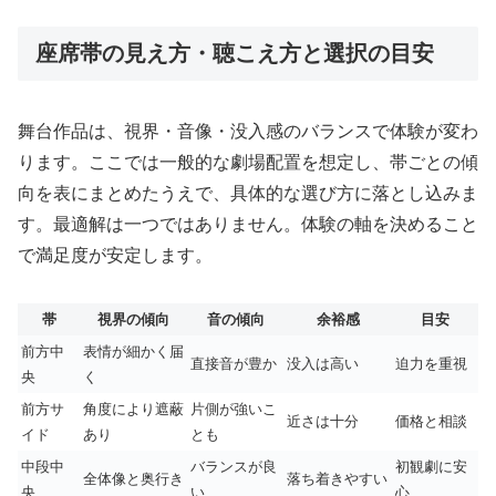
座席帯の見え方・聴こえ方と選択の目安
舞台作品は、視界・音像・没入感のバランスで体験が変わ
ります。ここでは一般的な劇場配置を想定し、帯ごとの傾
向を表にまとめたうえで、具体的な選び方に落とし込みま
す。最適解は一つではありません。体験の軸を決めること
で満足度が安定します。
帯
視界の傾向
音の傾向
余裕感
目安
前方中
表情が細かく届
直接音が豊か
没入は高い
迫力を重視
央
く
前方サ
角度により遮蔽
片側が強いこ
近さは十分
価格と相談
イド
あり
とも
中段中
バランスが良
初観劇に安
全体像と奥行き
落ち着きやすい
央
い
心