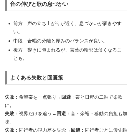
音の伸びと歌の息づかい
前方：声の立ち上がりが近く、息づかいが届きやす
い。
中段：合唱の分離と厚みのバランスが良い。
後方：響きに包まれるが、言葉の輪郭は薄くなるこ
とも。
よくある失敗と回避策
失敗
：希望帯を一点張り→
回避
：帯と日程の二軸で柔軟
に。
失敗
：視界だけを追う→
回避
：音・余裕・移動の負担も加
味。
失敗
：同行者の視力差を失念→
回避
：同行者ごとに優先軸