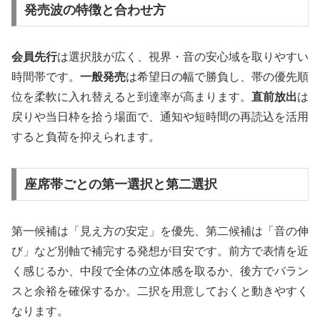
発売波の特徴と合わせ方
会員先行
は選択肢が広く、視界・音の安心域を取りやすい
時間帯です。
一般発売
は希望日の幅で勝負し、帯の優先順
位を柔軟に入れ替えると到達率が高まります。
直前放出
は
戻りや当日枠を拾う場面で、通知や短時間の再読込を活用
すると負荷を抑えられます。
座席帯ごとの第一選択と第二選択
第一候補は「見え方の安定」を優先、第二候補は「音の伸
び」など別軸で補完する発想が目安です。前方で表情を近
く感じるか、中段で全体の立体感を取るか、後方でバラン
スと余裕を確保するか。二択を用意しておくと動きやすく
なります。