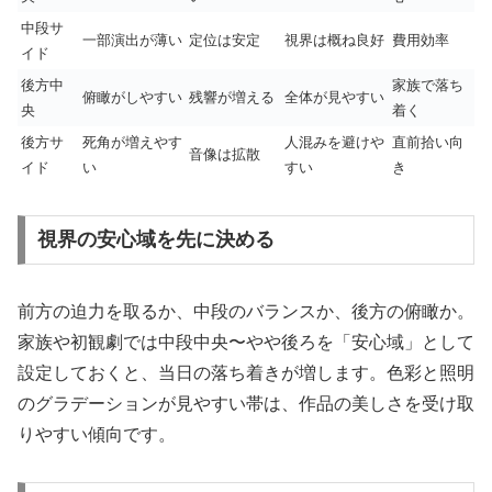
中段サ
一部演出が薄い
定位は安定
視界は概ね良好
費用効率
イド
後方中
家族で落ち
俯瞰がしやすい
残響が増える
全体が見やすい
央
着く
後方サ
死角が増えやす
人混みを避けや
直前拾い向
音像は拡散
イド
い
すい
き
視界の安心域を先に決める
前方の迫力を取るか、中段のバランスか、後方の俯瞰か。
家族や初観劇では中段中央〜やや後ろを「安心域」として
設定しておくと、当日の落ち着きが増します。色彩と照明
のグラデーションが見やすい帯は、作品の美しさを受け取
りやすい傾向です。