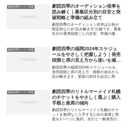
劇団四季のオーディション倍率を
劇団四季キャスト情報
読み解く｜募集区分別の目安と突
破戦略と準備の組み立て
劇団四季のオーディション倍率は公表が
限定的なため“読み解き方”が鍵です。募集
区分や選考段階ごとの目安、準備の優先
順位、当日の運びをやさしく整理し、実
力を見せやすい導線づくりを案内しま
す。
劇団四季の福岡2024年スケジュ
劇団四季キャスト情報
ールをやさしく把握しよう｜発売
段階と席の見え方から迷いを減ら
す
劇団四季の福岡2024年スケジュールを、
発売段階と席の見え方・移動の余白から
読み解きます。更新の節目を起点に再確
認のリズムを整え、迷いを減らす観劇計
画と当日の運用ポイントをやさしく案内
します。
劇団四季のリトルマーメイド札幌
劇団四季キャスト情報
のチケットをやさしく選ぶ｜購入
手順と座席の傾向
劇団四季のリトルマーメイド札幌のチケ
ットを無理なく入手するための基礎と実
践を1ページに集約。先行と一般発売の流
れ、座席と視界の傾向、発券方法や手数