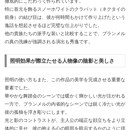
徹底的にこだわって作られています。
特に首元を飾るスノーホワイトのクラバット（ネクタイの
前身）の結び目は、彼が何時間もかけて作り上げたという
逸話を想起させるほど完璧な仕上がりでした。
他の貴族たちの派手な装いと比較することで、ブランメル
の真の洗練が強調される演出も秀逸です。
照明効果が際立たせる人物像の陰影と美しさ
照明の使い方もまた、この作品の美学を完成させる重要な
要素でした。
華やかな舞踏会のシーンでは暖かく輝かしい光が注がれる
一方で、ブランメルの内省的なシーンでは鋭く冷たい光が
彼の孤独を浮き彫りにします。
光と影のコントラストが、主人公の端正な顔立ちをより立
体的に見せ、彼の抱える心の暗部を暗示するかのように揺