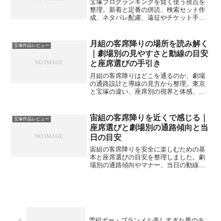
宝塚ブログランキングを賢く使う視点を
整理。新着と定番の併読、検索セット作
成、ネタバレ配慮、遠征やチケット手配
への落とし込み、巡回ルーティン化まで
やさしく案内します。
月組の客席降りの場所を読み解く
宝塚作品レビュー
｜劇場別の見やすさと動線の目安
と座席選びの手引き
月組の客席降りはどこを通るのか、劇場
の通路設計と導線の見方から整理。東京
と宝塚の違い、座席別の視界と体感、チ
ケット手配や当日の動き方まで、落ち着
いて準備できる目安を示します。
宙組の客席降りを近くで感じる｜
宝塚作品レビュー
座席選びと劇場別の通路傾向と当
日の目安
宙組の客席降りを安全に楽しむための基
本と座席選びの目安を整理しました。劇
場別の通路傾向やマナー、当日の動線読
みまで実例を交えて案内し、初観劇でも
迷いが減る構成です。
雪組ボー・ブランメル美しすぎた男のチ