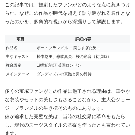
この記事では、観劇したファンがどのような点に惹きつけ
られ、なぜこの作品が時代を超えて語り継がれる名作とな
ったのかを、多角的な視点から深掘りして解説します。
項目
詳細内容
作品名
ボー・ブランメル －美しすぎた男－
主なキャスト
松本悠里、彩吹真央、桜乃彩音（初演時）
舞台設定
19世紀初頭 英国ロンドン
メインテーマ
ダンディズムの真髄と男の矜持
多くの宝塚ファンがこの作品に魅了される理由は、華やか
な衣装やセットの美しさもさることながら、主人公ジョー
ジ・ブランメルの生き様そのものにあります。
彼が追求した完璧な美は、当時の社交界に革命をもたら
し、現代のスーツスタイルの基礎を作ったとも言われてい
ます。