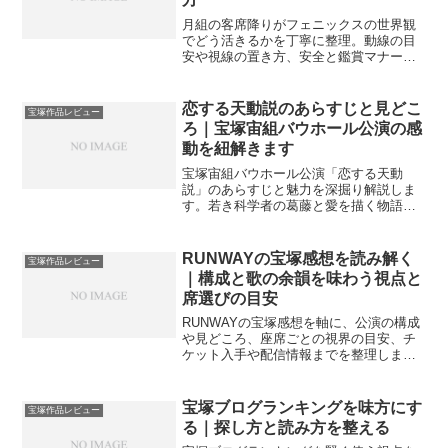
月組の客席降りがフェニックスの世界観
でどう活きるかを丁寧に整理。動線の目
安や視線の置き方、安全と鑑賞マナー、
座席別の体感差までやさしく案内し、再
見時のチェック方法と楽しみの幅の広げ
方も提案します。
恋する天動説のあらすじと見どこ
宝塚作品レビュー
ろ｜宝塚宙組バウホール公演の感
動を紐解きます
宝塚宙組バウホール公演「恋する天動
説」のあらすじと魅力を深掘り解説しま
す。若き科学者の葛藤と愛を描く物語の
結末や、主要キャストの役どころ、舞台
演出の素晴らしさを網羅しました。観劇
前に知っておきたい作品の世界観や見ど
RUNWAYの宝塚感想を読み解く
宝塚作品レビュー
ころを凝縮してお届けするファン必見の
｜構成と歌の余韻を味わう視点と
記事です。
席選びの目安
RUNWAYの宝塚感想を軸に、公演の構成
や見どころ、座席ごとの視界の目安、チ
ケット入手や配信情報までを整理しま
す。初めての方も迷わず楽しめる視点を
まとめました。
宝塚ブログランキングを味方にす
宝塚作品レビュー
る｜探し方と読み方を整える