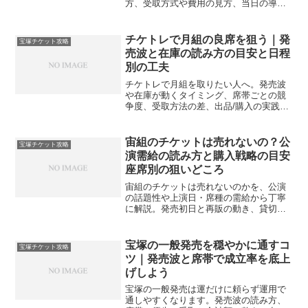
方、受取方式や費用の見方、当日の導線
と失敗回避までを実務の型でやさしく案
内します。
チケトレで月組の良席を狙う｜発
宝塚チケット攻略
売波と在庫の読み方の目安と日程
別の工夫
チケトレで月組を取りたい人へ。発売波
や在庫が動くタイミング、席帯ごとの競
争度、受取方法の差、出品/購入の実践手
順を一枚に整理。公演特性を踏まえた現
実的な選び方で迷いを減らします。
宙組のチケットは売れないの？公
宝塚チケット攻略
演需給の読み方と購入戦略の目安
座席別の狙いどころ
宙組のチケットは売れないのかを、公演
の話題性や上演日・席種の需給から丁寧
に解説。発売初日と再販の動き、貸切や
友の会の活用、公式リセールの見方も押
さえ、狙い目日時と席種の目安、迷った
ときの購入手順までやさしく案内しま
宝塚の一般発売を穏やかに通すコ
宝塚チケット攻略
す。初めてでも安心の入門ガイドです。
ツ｜発売波と席帯で成立率を底上
げしよう
宝塚の一般発売は運だけに頼らず運用で
通しやすくなります。発売波の読み方、