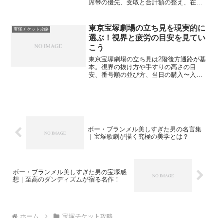
席帯の優先、受取と合計額の整え、在庫
の拾い方、振り返りまで実務手順で案
内。直前対応の動き方もやさしく整理し
ます。
東京宝塚劇場の立ち見を現実的に
宝塚チケット攻略
選ぶ！視界と疲労の目安を見てい
こう
東京宝塚劇場の立ち見は2階後方通路が基
本。視界の抜け方や手すりの高さの目
安、番号順の並び方、当日の購入〜入場
の流れ、疲労対策とマナーまでやさしく
案内します。
ボー・ブランメル美しすぎた男の名言集
｜宝塚歌劇が描く究極の美学とは？
ボー・ブランメル美しすぎた男の宝塚感
想｜至高のダンディズムが宿る名作！
ホーム
宝塚チケット攻略