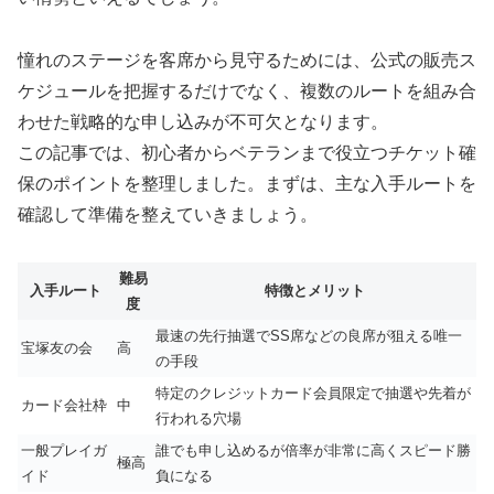
憧れのステージを客席から見守るためには、公式の販売ス
ケジュールを把握するだけでなく、複数のルートを組み合
わせた戦略的な申し込みが不可欠となります。
この記事では、初心者からベテランまで役立つチケット確
保のポイントを整理しました。まずは、主な入手ルートを
確認して準備を整えていきましょう。
難易
入手ルート
特徴とメリット
度
最速の先行抽選でSS席などの良席が狙える唯一
宝塚友の会
高
の手段
特定のクレジットカード会員限定で抽選や先着が
カード会社枠
中
行われる穴場
一般プレイガ
誰でも申し込めるが倍率が非常に高くスピード勝
極高
イド
負になる