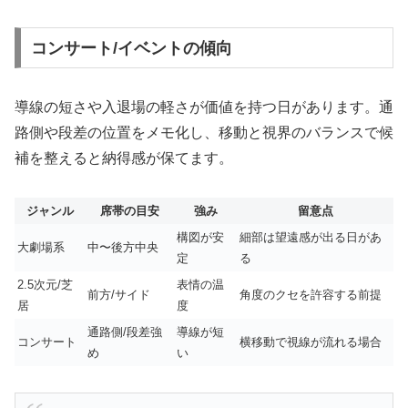
コンサート/イベントの傾向
導線の短さや入退場の軽さが価値を持つ日があります。通
路側や段差の位置をメモ化し、移動と視界のバランスで候
補を整えると納得感が保てます。
ジャンル
席帯の目安
強み
留意点
構図が安
細部は望遠感が出る日があ
大劇場系
中〜後方中央
定
る
2.5次元/芝
表情の温
前方/サイド
角度のクセを許容する前提
居
度
通路側/段差強
導線が短
コンサート
横移動で視線が流れる場合
め
い