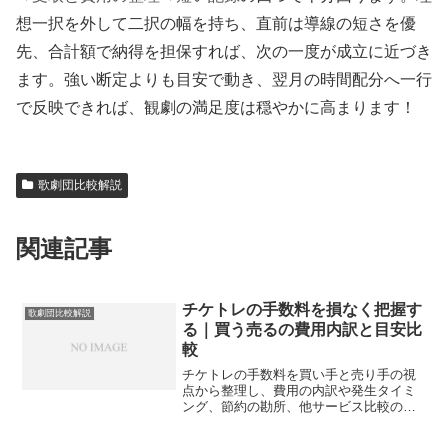
想一択を外して二択の幅を持ち、直前は導線の短さを優
先、合計額で納得を担保すれば、次の一度が成立に近づき
ます。強い断定よりも目安で動き、翌月の時間配分へ一行
で反映できれば、観劇の満足度は穏やかに高まります！
歌劇団比較解説
関連記事
チケトレの手数料を損なく把握す
歌劇団比較解説
る｜買う売るの費用内訳と目安比
較
チケトレの手数料を買い手と売り手の視
点から整理し、費用の内訳や発生タイミ
ング、節約の勘所、他サービス比較の観
点までを一枚に集約。初めてでも迷いに
くい手順と注意点を添え、観劇計画の判