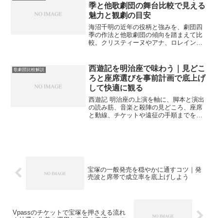
季と他歌劇団の舞台比較で見える
魅力と観劇の目安
海沼千明の近年の役柄と強みを、劇団四
季の作法と他歌劇団の傾向を踏まえて比
較。クリスティーヌやアナ、ロレインの
見どころ、座席選びや情報収集のコツま
でやさしく案内します。
西遊記を明治座で味わう｜見どこ
歌劇団比較解説
ろと座席選びを事前計画で底上げ
して快適に観る
西遊記 明治座の上演を軸に、脚本と演出
の読み筋、音楽と殺陣の見どころ、座席
と動線、チケットや遠征の手順までを実
装ベースで整理。初観劇でも迷いを減ら
し満足度を安定させます。
宝塚の一般発売を穏やかに通すコツ｜発
売波と席帯で成立率を底上げしよう
Vpassのチケットで宝塚を押さえる流れ