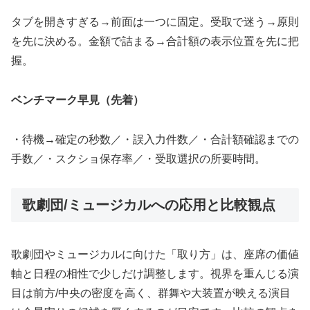
タブを開きすぎる→前面は一つに固定。受取で迷う→原則
を先に決める。金額で詰まる→合計額の表示位置を先に把
握。
ベンチマーク早見（先着）
・待機→確定の秒数／・誤入力件数／・合計額確認までの
手数／・スクショ保存率／・受取選択の所要時間。
歌劇団/ミュージカルへの応用と比較観点
歌劇団やミュージカルに向けた「取り方」は、座席の価値
軸と日程の相性で少しだけ調整します。視界を重んじる演
目は前方/中央の密度を高く、群舞や大装置が映える演目