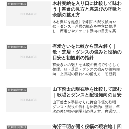
断を軽くします。
木村奏絵を入り口に比較して味わ
歌劇団比較解説
う｜舞台の見方と席選びの呼吸と
余韻の整え方
木村奏絵を起点に歌劇団の配役傾向や
歌・ダンス・芝居の観点を中立に整理
し、席選びやチケット動向の目安を案内
します。一次情報の扱いとSNSの距離感
も加え、次の一枚を選びやすくする視点
をやさしく提示します。
有愛きいを比較から読み解く｜
歌劇団比較解説
歌・芝居・ダンスの強みと役柄の
目安と初観劇の指針
有愛きいの魅力を比較の視点でやさしく
整理。歌・芝居・ダンスの強みや役柄傾
向、上演期の揺れへの備え方、初観劇の
案内まで一体で把握できます。注目ポイ
ントと情報確認の手順も簡潔にまとめま
した。
山下啓太の現在地を比較して読む
歌劇団比較解説
｜歌唱とダンスと配役傾向の目安
山下啓太を手掛かりに舞台俳優の歌唱・
ダンス・配役の流れを比較的に整理。年
次の伸び幅や劇場別の見え方、席選びの
工夫までやさしく案内し、初観劇でも判
断しやすい目安を示します。
海沼千明が開く役幅の現在地｜四
歌劇団比較解説