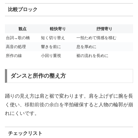
比較ブロック
観点
軽快寄り
抒情寄り
台詞→歌の橋
短く切り替え
一拍ためて情感を積む
高音の処理
響きを前に
息を厚めに
所作の線
小回り重視
裾の流れを長めに
ダンスと所作の整え方
踊りの見え方は肩と裾で変わります。肩を上げずに腕を長
く使い、
移動前後の余白
を半拍確保すると人物の輪郭が崩
れにくいです。
チェックリスト