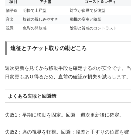
項目
アナ雪
ゴースト＆レディ
物語線
明快で上昇型
対立が多層で反復型
音楽
旋律の親しみやすさ
動機の変奏と陰影
視覚
色彩の開放感
陰影と質感のコントラスト
遠征とチケット取りの勘どころ
週次更新を見てから移動手段を確定するのが安全です。
当
日変更
もあり得るため、直前の確認が損失を減らします。
よくある失敗と回避策
失敗1：早期に移動を固定。回避：週次更新後に確定。
失敗2：席の視界を軽視。回避：段差と手すりの位置を確