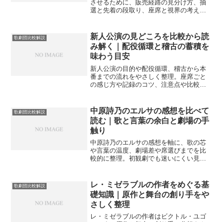
させるために、販売経路の見分け方、抽
選と先着の段取り、座席と視界の考え
方、二次流通の留意点、遠征設計までを
やさしく整理。初参加でも迷いを減らす
目安を提示します。
新人公演の見どころを比較から読
歌劇団比較解説
み解く｜配役循環と稽古の蓄積を
味わう目安
新人公演の目的や配役循環、稽古から本
番までの流れをやさしく整理。座席ごと
の感じ方や記録のコツ、注意点や比較観
点まで幅を持って案内し、観劇体験を豊
かにする手がかりを示します。
中原詩乃のエルサの感想を比べて
歌劇団比較解説
読む｜歌と言葉の余白と劇場の手
触り
中原詩乃のエルサの感想を軸に、歌の芯
や言葉の温度、劇場差や席選びまでを比
較的に整理。初観劇でも迷いにくい見取
り図を示し、再観劇での発見を増やすヒ
ントを案内します。
レ・ミゼラブルの作者をめぐる基
歌劇団比較解説
礎知識｜原作と舞台の創り手をや
さしく整理
レ・ミゼラブルの作者はビクトル・ユゴ