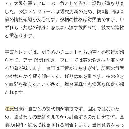
ィ』大阪公演でフローの一角として告知・話題が重なりま
した。公演スケジュールは週次更新のため、観劇計画は直
前の情報確認が安心です。役柄の性格は対照的ですが、い
ずれも〈共感の導線〉を観客へ渡す役回りで、彼女の適性
と重なります。
声質とレンジ
は、明るめのチェストから頭声への移行が滑
らかで、アナでは軽快さ、フローでは芯の強さへと舵を切
る印象が残ります。台詞は子音が立ちすぎず、語頭の母音
がやわらかく響く傾向です。踊りは線を乱さず、袖の捌き
で輪郭を整えることが多く、舞台写真でも清潔な印象が保
たれます。
注意
出演は週ごとの交代制が前提です。固定ではないた
め、週替わりの更新を見てから計画するのが目安です。直
前の体調・編成で変更される場合もあり、当日発表をもっ