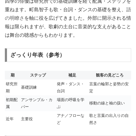
四季の俳優は研究所での基礎訓練を経て配属・ステップを
重ねます。町島智子も歌・台詞・ダンスの基礎を整え、
語
の明瞭さ
を軸に役を広げてきました。外部に開示される情
報は限られますが、歌劇の土台に音楽的な支えがあること
は舞台の聴感からもわかります。
ざっくり年表（参考）
期
ステップ
補足
観客の見どころ
研究所
発声・ダンス・
言葉の輪郭と姿勢の安
基礎訓練
期
台詞
定
初期配
アンサンブル・カ
場面の呼吸を学
移動の線と袖の扱い
属
バー
ぶ
アナ／フローな
歌と言葉の出入りの自
近年
主要役
ど
然さ