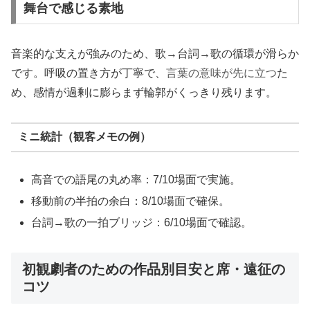
舞台で感じる素地
音楽的な支えが強みのため、歌→台詞→歌の循環が滑らか
です。呼吸の置き方が丁寧で、
言葉の意味が先に立つ
た
め、感情が過剰に膨らまず輪郭がくっきり残ります。
ミニ統計（観客メモの例）
高音での語尾の丸め率：7/10場面で実施。
移動前の半拍の余白：8/10場面で確保。
台詞→歌の一拍ブリッジ：6/10場面で確認。
初観劇者のための作品別目安と席・遠征の
コツ