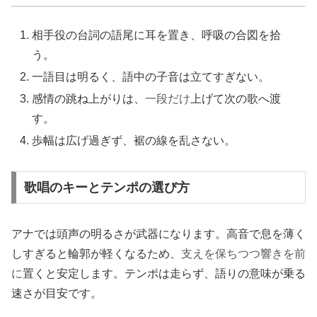
相手役の台詞の語尾に耳を置き、呼吸の合図を拾
う。
一語目は明るく、語中の子音は立てすぎない。
感情の跳ね上がりは、
一段だけ
上げて次の歌へ渡
す。
歩幅は広げ過ぎず、裾の線を乱さない。
歌唱のキーとテンポの選び方
アナでは頭声の明るさが武器になります。高音で息を薄く
しすぎると輪郭が軽くなるため、
支えを保ちつつ響きを前
に
置くと安定します。テンポは走らず、語りの意味が乗る
速さが目安です。