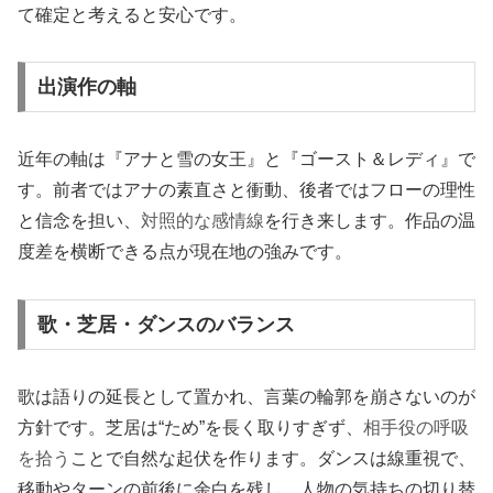
て確定と考えると安心です。
出演作の軸
近年の軸は『アナと雪の女王』と『ゴースト＆レディ』で
す。前者ではアナの素直さと衝動、後者ではフローの理性
と信念を担い、
対照的な感情線
を行き来します。作品の温
度差を横断できる点が現在地の強みです。
歌・芝居・ダンスのバランス
歌は語りの延長として置かれ、言葉の輪郭を崩さないのが
方針です。芝居は“ため”を長く取りすぎず、
相手役の呼吸
を拾う
ことで自然な起伏を作ります。ダンスは線重視で、
移動やターンの前後に余白を残し、人物の気持ちの切り替