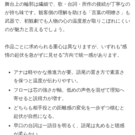
舞台上の輪郭は繊細で、歌・台詞・所作の接続が丁寧なの
が持ち味です。観客側の理解を助ける「言葉の明瞭さ」も
武器で、初観劇でも人物の心の温度差が取りこぼれにくい
のが魅力と言えるでしょう。
作品ごとに求められる重心は異なりますが、いずれも“感
情の起伏を急がずに見せる”方向で統一感があります。
アナは軽やかな推進力が要。語尾の置き方で素直さ
を保つと温度が伝わりやすい。
フローは芯の強さが軸。低めの声色を混ぜて理知へ
寄せると説得力が増す。
どちらも相手役との距離感の変化を一歩ずつ積むと
起伏が自然になる。
早口の台詞は一語目を明るく、語尾は丸めると聴感
が柔らかい。