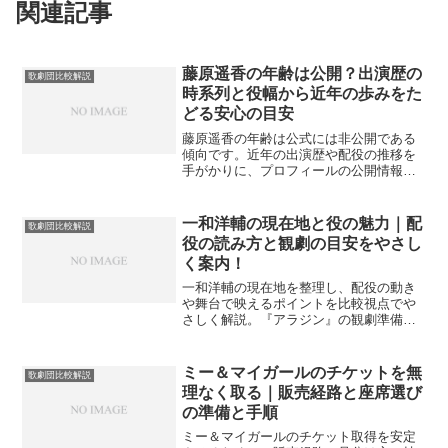
関連記事
藤原遥香の年齢は公開？出演歴の
歌劇団比較解説
時系列と役幅から近年の歩みをた
どる安心の目安
藤原遥香の年齢は公式には非公開である
傾向です。近年の出演歴や配役の推移を
手がかりに、プロフィールの公開情報と
未公表情報を切り分けて整理。推測に頼
らず、安全に確認できる範囲と情報の扱
い方を案内します。
一和洋輔の現在地と役の魅力｜配
歌劇団比較解説
役の読み方と観劇の目安をやさし
く案内！
一和洋輔の現在地を整理し、配役の動き
や舞台で映えるポイントを比較視点でや
さしく解説。『アラジン』の観劇準備や
席選びの目安も具体化し、安心して楽し
める流れを案内します。
ミー＆マイガールのチケットを無
歌劇団比較解説
理なく取る｜販売経路と座席選び
の準備と手順
ミー＆マイガールのチケット取得を安定