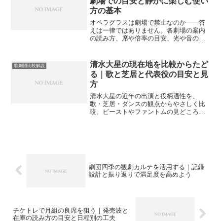
劇場での目安と静かに楽しむ使い
方の基本
オペラグラスは劇場で禁止なのか――答
えは一律ではありません。各劇場の案内
の読み方、席や倍率の目安、光や音の配
慮、トラブル回避のコツをやさしく整理
し、安全に楽しむための実用ポイントを
案内します。
清水大星の現在地を比較からたど
歌劇団比較解説
る｜歌と芝居と代表役の目安と見
方
清水大星の近年の出演と役柄適性を、
歌・芝居・ダンスの観点からやさしく比
較。ビーストやファントムの見どころ、
初観劇のポイント、情報の集め方まで一
連の流れで整理し観劇の満足度向上を狙
います。
劇団四季の観劇カルテを活用する｜記録
設計と振り返りで満足度を高めよう
チケトレで月組の良席を狙う｜発売波と
在庫の読み方の目安と日程別の工夫