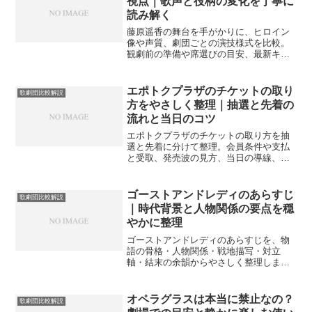
視点｜歌声と役柄の変化を丁寧に
読み解く
藤原遥香の舞台を手がかりに、ヒロイン
像や声質、劇団ごとの演技様式を比較。
観劇前の準備や席選びの目安、最新キャ
ストの確認ポイントまでやさしく案内し
ます。
エポトクプラザのチケットの取り
歌劇団比較解説
方をやさしく整理｜抽選と先着の
流れと当日のコツ
エポトクプラザのチケットの取り方を抽
選と先着に分けて整理。会員条件や支払
と受取、発売波の見方、当日の導線、比
較の観点まで実務手順で案内します。ミ
ュージカル観劇にも応用しやすい運用の
型です。
ゴーストアンドレディのあらすじ
歌劇団比較解説
｜時代背景と人物関係の要点を穏
やかに整理
ゴーストアンドレディのあらすじを、物
語の骨格・人物関係・戦地描写・対立
軸・結末の余韻からやさしく整理しま
す。初めて触れる方にも読み解きやすい
比較軸と用語の目安を添えました。
オペラグラスは本当に禁止なの？
歌劇団比較解説