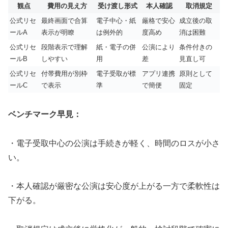
観点
費用の見え方
受け渡し形式
本人確認
取消規定
公式リセ
最終画面で合算
電子中心・紙
厳格で安心
成立後の取
ールA
表示が明瞭
は例外的
度高め
消は困難
公式リセ
段階表示で理解
紙・電子の併
公演により
条件付きの
ールB
しやすい
用
差
見直し可
公式リセ
付帯費用が別枠
電子受取が標
アプリ連携
原則として
ールC
で表示
準
で簡便
固定
ベンチマーク早見：
・電子受取中心の公演は手続きが軽く、時間のロスが小さ
い。
・本人確認が厳密な公演は安心度が上がる一方で柔軟性は
下がる。