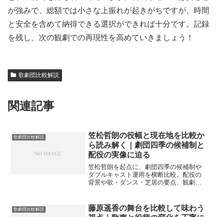
が強みで、総額では小さな上振れが起きがちですが、時間
と安全を含めて納得できる選択ができれば十分です。記録
を残し、次の観劇での再現性を高めていきましょう！
歌劇団比較解説
関連記事
笠松哲朗の役幅と現在地を比較か
歌劇団比較解説
ら読み解く｜劇団四季の候補制と
配役の実像に迫る
笠松哲朗を起点に、劇団四季の候補制や
ダブルキャスト運用を横断比較。配役の
背景や歌・ダンス・芝居の要点、観劇計
画のコツまで実務目線で整理し、迷いを
減らす指標を案内します。
藤原遥香の舞台を比較して味わう
歌劇団比較解説