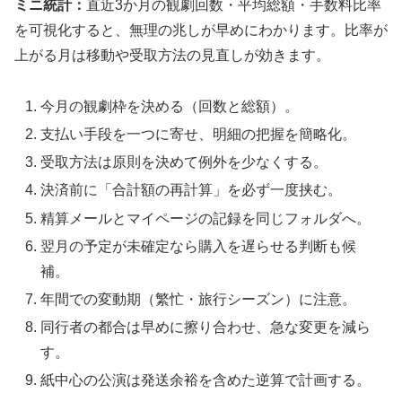
ミニ統計：
直近3か月の観劇回数・平均総額・手数料比率
を可視化すると、無理の兆しが早めにわかります。比率が
上がる月は移動や受取方法の見直しが効きます。
今月の観劇枠を決める（回数と総額）。
支払い手段を一つに寄せ、明細の把握を簡略化。
受取方法は原則を決めて例外を少なくする。
決済前に「合計額の再計算」を必ず一度挟む。
精算メールとマイページの記録を同じフォルダへ。
翌月の予定が未確定なら購入を遅らせる判断も候
補。
年間での変動期（繁忙・旅行シーズン）に注意。
同行者の都合は早めに擦り合わせ、急な変更を減ら
す。
紙中心の公演は発送余裕を含めた逆算で計画する。