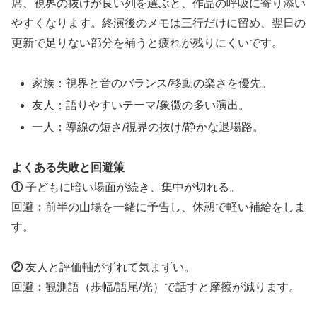
席、視界の抜けが良い列を選ぶと、作品の呼吸に寄り添い
やすくなります。終演後のメモは三行だけに留め、翌日の
更新で足りない部分を補うと疲れが残りにくいです。
家族：視界と音のバランス/移動の楽さを優先。
友人：語りやすいテーマ/象徴の多い演出。
一人：導線の短さ/視界の抜け/静かな退場路。
よくある失敗と回避策
①
子どもに暗い場面が続き、集中が切れる。
回避：前半の山場を一緒に予告し、休憩で軽い補給をしま
す。
②
友人と評価軸がずれて気まずい。
回避：観測語（歩幅/語尾/光）で話すと摩擦が減ります。