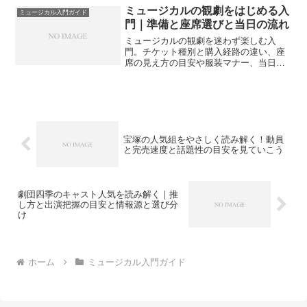
ミュージカルの観劇をはじめる入
ミュージカル入門ガイド
門｜準備と座席選びと当日の流れ
ミュージカルの観劇を迷わず楽しむ入
門。チケット種別と購入経路の違い、座
席の見え方の目安や服装マナー、当日の
動き方や遠征計画までをやさしく整理。
初観劇でも落ち着いて準備できる構成で
す。
宝塚の人気組をやさしく読み解く！動員
と完売速度と話題性の目安を見ていこう
劇団四季のキャスト人気を読み解く｜推
し方と出演把握の目安と情報源と選び分
け
ホーム
ミュージカル入門ガイド