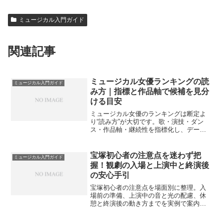
ミュージカル入門ガイド
関連記事
ミュージカル女優ランキングの読
ミュージカル入門ガイド
み方｜指標と作品軸で候補を見分
ける目安
ミュージカル女優のランキングは断定よ
り“読み方”が大切です。歌・演技・ダン
ス・作品軸・継続性を指標化し、データ
と体感を穏やかに統合。初心者にもやさ
しい選び方の目安を案内します。
宝塚初心者の注意点を迷わず把
ミュージカル入門ガイド
握！観劇の入場と上演中と終演後
の安心手引
宝塚初心者の注意点を場面別に整理。入
場前の準備、上演中の音と光の配慮、休
憩と終演後の動き方までを実例で案内
し、不安を小さくする目安を示します。