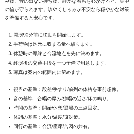
み物、音の出ない持ち物、静かな着席を心がけると、集中
の輪が守られます。咳やくしゃみが不安なら穏やかな対策
を準備すると安心です。
開演90分前に移動を開始します。
手荷物は足元に収まる量へ絞ります。
休憩時の導線と合流地点を先に決めます。
終演後の交通手段を一つ予備で用意します。
写真は案内の範囲内に留めます。
視界の基準：段差/手すり/前列の体格を事前想像。
音の基準：合唱の厚み/独唱の近さ/床の鳴り。
時間の基準：開始/休憩/退場の三点固定。
体調の基準：水分/温度/咳対策。
同行の基準：合流/座席/合図の共有。