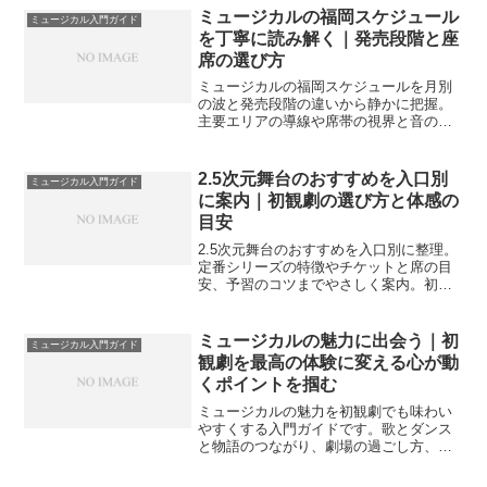
ミュージカルの福岡スケジュール
ミュージカル入門ガイド
を丁寧に読み解く｜発売段階と座
席の選び方
ミュージカルの福岡スケジュールを月別
の波と発売段階の違いから静かに把握。
主要エリアの導線や席帯の視界と音の目
安、予約手順と当日の流れまで一続きで
確認できます。
2.5次元舞台のおすすめを入口別
ミュージカル入門ガイド
に案内｜初観劇の選び方と体感の
目安
2.5次元舞台のおすすめを入口別に整理。
定番シリーズの特徴やチケットと席の目
安、予習のコツまでやさしく案内。初観
劇でも楽しみやすい流れを示します。
ミュージカルの魅力に出会う｜初
ミュージカル入門ガイド
観劇を最高の体験に変える心が動
くポイントを掴む
ミュージカルの魅力を初観劇でも味わい
やすくする入門ガイドです。歌とダンス
と物語のつながり、劇場の過ごし方、作
品選びと準備、観劇後の学び方までを具
体例とチェックでやさしく整理します。