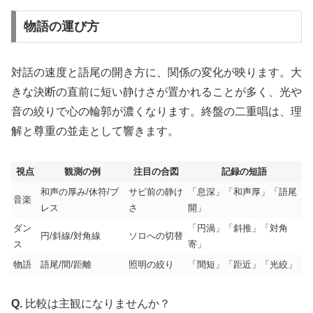
物語の運び方
対話の速度と語尾の開き方に、関係の変化が映ります。大
きな決断の直前に短い静けさが置かれることが多く、光や
音の絞りで心の輪郭が濃くなります。終盤の二重唱は、理
解と尊重の並走として響きます。
視点
観測の例
注目の合図
記録の短語
和声の厚み/休符/ブ
サビ前の静け
「息深」「和声厚」「語尾
音楽
レス
さ
開」
ダン
「円渦」「斜推」「対角
円/斜線/対角線
ソロへの切替
ス
寄」
物語
語尾/間/距離
照明の絞り
「間短」「距近」「光絞」
Q.
比較は主観になりませんか？