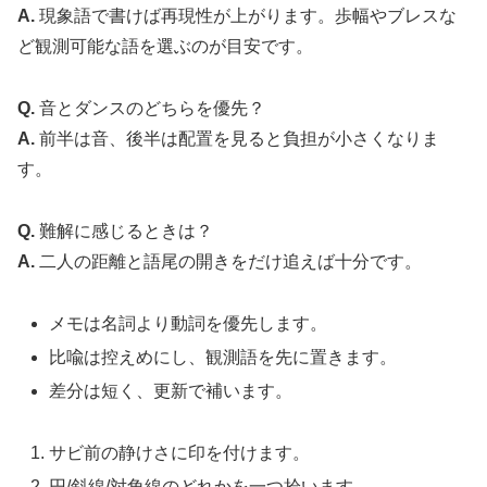
A.
現象語で書けば再現性が上がります。歩幅やブレスな
ど観測可能な語を選ぶのが目安です。
Q.
音とダンスのどちらを優先？
A.
前半は音、後半は配置を見ると負担が小さくなりま
す。
Q.
難解に感じるときは？
A.
二人の距離と語尾の開きをだけ追えば十分です。
メモは名詞より動詞を優先します。
比喩は控えめにし、観測語を先に置きます。
差分は短く、更新で補います。
サビ前の静けさに印を付けます。
円/斜線/対角線のどれかを一つ拾います。