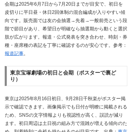
会期は2025年6月7日から7月20日までが目安で、初日を
皮切りに平日昼・休日2回体制の混合編成が入りやすい傾
向です。販売面では友の会抽選→先着→一般前売という段
階で節目があり、希望日が明確なら抽選期から動くと選択
肢が広がります。報道・公式発表を突き合わせ、時刻・券
種・座席種の表記を丁寧に確認するのが安心です。参考：
報道記事
。
東京宝塚劇場の初日と会期（ポスターで裏ど
り）
東京は2025年8月16日初日、9月28日千秋楽がポスター掲
示で確認できます。画像掲示でも日付が明瞭に掲載される
ため、SNSの文字情報よりも視認性が高く、誤読が減り
ます。初日周辺は土日祝の組み方で混雑が増える傾向のた
め、到着時刻に余裕を持たせるのが目安です。出典：
東京