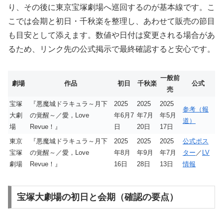
り、その後に東京宝塚劇場へ巡回するのが基本線です。こ
こでは会期と初日・千秋楽を整理し、あわせて販売の節目
も目安として添えます。数値や日付は変更される場合があ
るため、リンク先の公式掲示で最終確認すると安心です。
一般前
劇場
作品
初日
千秋楽
公式
売
宝塚
『悪魔城ドラキュラ～月下
2025
2025
2025
参考（報
大劇
の覚醒～／愛，Love
年6月7
年7月
年5月
道）
場
Revue！』
日
20日
17日
東京
『悪魔城ドラキュラ～月下
2025
2025
2025
公式ポス
宝塚
の覚醒～／愛，Love
年8月
年9月
年7月
ター
／
LV
劇場
Revue！』
16日
28日
13日
情報
宝塚大劇場の初日と会期（確認の要点）