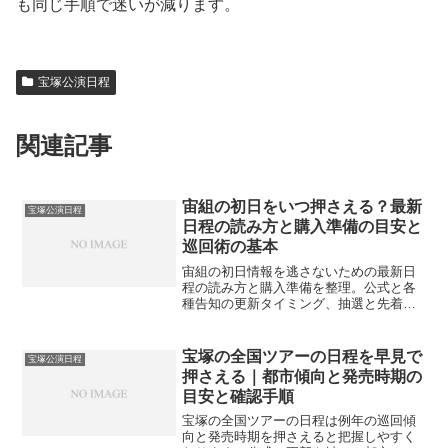
も同じ手順で迷いが減ります。
宝塚公演日程
関連記事
宙組の初日をいつ押さえる？最新
宝塚公演日程
日程の読み方と購入準備の目安と
巡回術の基本
宙組の初日情報を逃さないための最新日
程の読み方と購入準備を整理。公式と各
種告知の更新タイミング、抽選と先着の
動き、遠征や当日の流れまでを段階化
し、無理なく追える巡回術の基本を案内
します。
宝塚の全国ツアーの日程を早見で
宝塚公演日程
押さえる｜都市傾向と発売時期の
目安と確認手順
宝塚の全国ツアーの日程は例年の巡回傾
向と発売時期を押さえると把握しやすく