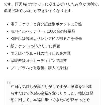
です。雨天時はポケットに収まる折りたたみ傘が便利で、
退場混雑でも両手が空きやすくなります。
電子チケットと身分証は別ポケットに分離
モバイルバッテリーは100g台の軽量品
双眼鏡は倍率よりレンズ径の明るさを優先
紙チケットはA6クリアに保管
雨天は小型傘＋靴の滑り止めを意識
寒暖差は薄手カーディガンで調整
プログラムは退場後に購入で身軽に
初日は気持ちが高ぶりがちですが、動線を1つ減
らすだけで体感の余裕が変わりました。物販は翌
朝に回して、本編に集中できたのが良かったで