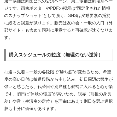
第一候補は劇団公式の公演ページ、第二候補は劇場別ペー
ジです。画像ポスターやPDFの掲示は“固定化された情報
のスナップショット”として強く、SNSは変動要素の捕捉
に絞ると誤差が減ります。販売は友の会・一般の入口（外
部サイト）も含めて同列に用意すると再確認が速くなりま
す。
購入スケジュールの粒度（無理のない逆算）
抽選→先着→一般の各段階で“勝ち筋”が変わるため、希望
度の高い日付は抽選段階から申し込み、初日周辺の競争が
強いと感じたら、代替日や別席種も候補に入れると心が楽
です。初日は“体験の強度”が高いため、視界（前後の身長
差）や音（生演奏の定位）を理由にあえて別日を選ぶ選択
肢も十分に価値があります。