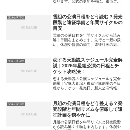
なります。公式の更新を軸に、都市ごと
の開催頻度や移動の目安、抽選から一般
までの流れをやさしく整理しました。
雪組の公演日程をどう読む？発売
宝塚公演日程
段階と遠征準備と年間サイクルの
目安
雪組の公演日程を年間サイクルから読み
解く手順をまとめます。先行と一般の扱
い、休演や貸切の傾向、遠征計画の組み
方までやさしく整理し、直前の戻り席へ
の備えも案内します。
恋する天動説スケジュール完全解
宝塚公演日程
説｜2026年星組公演の日程とチ
ケット攻略法！
恋する天動説の公演スケジュールを完全
網羅！宝塚大劇場と東京宝塚劇場の全日
程からチケット発売日、新人公演情報ま
で詳しくまとめました。配役やあらすじ
の見どころも解説しており、観劇計画に
役立つ情報が満載です。ファンの皆様が
月組の公演日程をどう整える？発
宝塚公演日程
スムーズにチケットを確保できるよう徹
売段階と年間リズムを俯瞰して遠
底サポートします。
征計画を穏やかに
月組の公演日程を年間リズムと発売段階
から読み解く手順を案内します。休演や