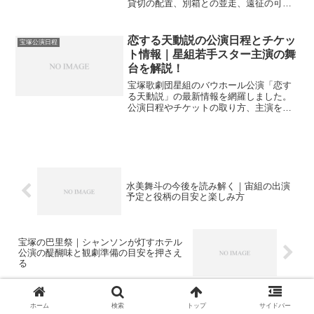
貸切の配置、別箱との並走、遠征の可変
条件、直前の戻り席への備えまで実務目
線でやさしく整理します。
恋する天動説の公演日程とチケッ
宝塚公演日程
ト情報｜星組若手スター主演の舞
台を解説！
宝塚歌劇団星組のバウホール公演「恋す
る天動説」の最新情報を網羅しました。
公演日程やチケットの取り方、主演を務
める稀惺かずとさんの魅力、座席の見え
方まで詳しく紹介します。2026年1月の注
目公演を確実に楽しむための準備を整え
ましょう。遠征予定の方に役立つ劇場周
辺ガイドも必見です。
水美舞斗の今後を読み解く｜宙組の出演
予定と役柄の目安と楽しみ方
宝塚の巴里祭｜シャンソンが灯すホテル
公演の醍醐味と観劇準備の目安を押さえ
る
ホーム
検索
トップ
サイドバー
ホーム
宝塚公演日程