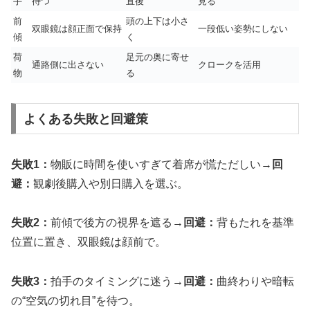
手
待つ
直後
見る
前
頭の上下は小さ
双眼鏡は顔正面で保持
一段低い姿勢にしない
傾
く
荷
足元の奥に寄せ
通路側に出さない
クロークを活用
物
る
よくある失敗と回避策
失敗1：
物販に時間を使いすぎて着席が慌ただしい→
回
避：
観劇後購入や別日購入を選ぶ。
失敗2：
前傾で後方の視界を遮る→
回避：
背もたれを基準
位置に置き、双眼鏡は顔前で。
失敗3：
拍手のタイミングに迷う→
回避：
曲終わりや暗転
の“空気の切れ目”を待つ。