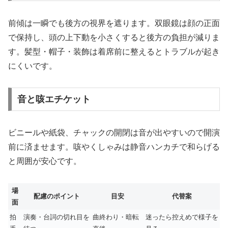
前傾は一瞬でも後方の視界を遮ります。双眼鏡は顔の正面
で保持し、頭の上下動を小さくすると後方の負担が減りま
す。髪型・帽子・装飾は着席前に整えるとトラブルが起き
にくいです。
音と咳エチケット
ビニールや紙袋、チャックの開閉は音が出やすいので開演
前に済ませます。咳やくしゃみは静音ハンカチで和らげる
と周囲が安心です。
場
配慮のポイント
目安
代替案
面
拍
演奏・台詞の切れ目を
曲終わり・暗転
迷ったら控えめで様子を