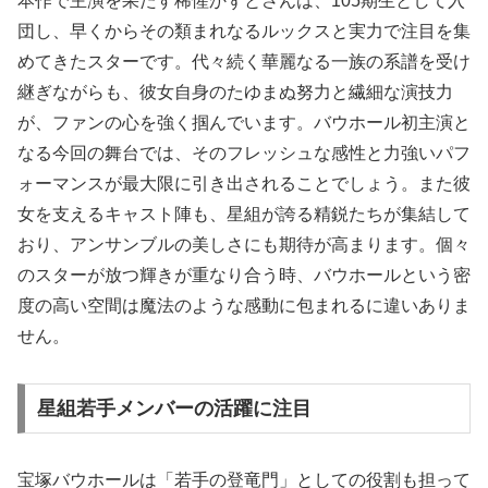
本作で主演を果たす稀惺かずとさんは、105期生として入
団し、早くからその類まれなるルックスと実力で注目を集
めてきたスターです。代々続く華麗なる一族の系譜を受け
継ぎながらも、彼女自身のたゆまぬ努力と繊細な演技力
が、ファンの心を強く掴んでいます。バウホール初主演と
なる今回の舞台では、そのフレッシュな感性と力強いパフ
ォーマンスが最大限に引き出されることでしょう。また彼
女を支えるキャスト陣も、星組が誇る精鋭たちが集結して
おり、アンサンブルの美しさにも期待が高まります。個々
のスターが放つ輝きが重なり合う時、バウホールという密
度の高い空間は魔法のような感動に包まれるに違いありま
せん。
星組若手メンバーの活躍に注目
宝塚バウホールは「若手の登竜門」としての役割も担って