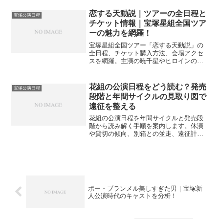
し、無理なく追える巡回術の基本を案内
します。
恋する天動説｜ツアーの全日程と
宝塚公演日程
チケット情報｜宝塚星組全国ツア
ーの魅力を網羅！
宝塚星組全国ツアー「恋する天動説」の
全日程、チケット購入方法、会場アクセ
スを網羅。主演の暁千星やヒロインの魅
力、見どころを徹底解説します。初めて
の全国ツアー遠征でも安心のガイドとし
て、座席の特徴や周辺の宿泊施設情報ま
花組の公演日程をどう読む？発売
宝塚公演日程
で、ファン必見の情報を詳しくお届けし
段階と年間サイクルの見取り図で
ます。
遠征を整える
花組の公演日程を年間サイクルと発売段
階から読み解く手順を案内します。休演
や貸切の傾向、別箱との並走、遠征計画
と直前の戻り席への備えまでやさしく整
理します。
ボー・ブランメル美しすぎた男｜宝塚新
人公演時代のキャストを分析！