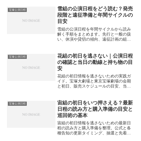
までの流れをやさしく整理しました。
雪組の公演日程をどう読む？発売
宝塚公演日程
段階と遠征準備と年間サイクルの
目安
雪組の公演日程を年間サイクルから読み
解く手順をまとめます。先行と一般の扱
い、休演や貸切の傾向、遠征計画の組み
方までやさしく整理し、直前の戻り席へ
の備えも案内します。
花組の初日を逃さない｜公演日程
宝塚公演日程
の確認と当日の動線と持ち物の目
安
花組の初日情報を逃さないための実践ガ
イド。宝塚大劇場と東京宝塚劇場の会期
と初日、販売スケジュールの目安、当日
の動線・持ち物・マナーまでを整理し、
迷いを減らします。
宙組の初日をいつ押さえる？最新
宝塚公演日程
日程の読み方と購入準備の目安と
巡回術の基本
宙組の初日情報を逃さないための最新日
程の読み方と購入準備を整理。公式と各
種告知の更新タイミング、抽選と先着の
動き、遠征や当日の流れまでを段階化