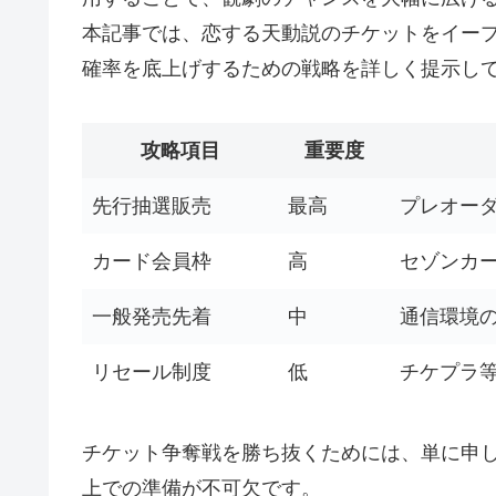
本記事では、恋する天動説のチケットをイー
確率を底上げするための戦略を詳しく提示し
攻略項目
重要度
先行抽選販売
最高
プレオー
カード会員枠
高
セゾンカ
一般発売先着
中
通信環境
リセール制度
低
チケプラ
チケット争奪戦を勝ち抜くためには、単に申
上での準備が不可欠です。