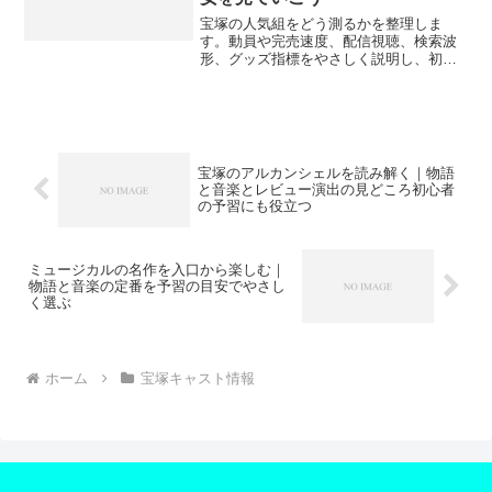
ます。
宝塚の人気組をどう測るかを整理しま
す。動員や完売速度、配信視聴、検索波
形、グッズ指標をやさしく説明し、初観
劇でも傾向をつかみやすい目安をまとめ
ました。組ごとの話題軸や演目の傾向、
座席選びの参考まで、最新の見方を実務
的に案内します。断定は避け、幅のある
評価を目安で示します。
宝塚のアルカンシェルを読み解く｜物語
と音楽とレビュー演出の見どころ初心者
の予習にも役立つ
ミュージカルの名作を入口から楽しむ｜
物語と音楽の定番を予習の目安でやさし
く選ぶ
ホーム
宝塚キャスト情報