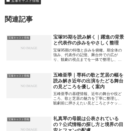
宝塚キャスト情報
関連記事
宝塚95期を読み解く｜躍進の背景
宝塚キャスト情報
と代表作の歩みをやさしく整理
宝塚95期の特徴と歩みを俯瞰。期全体の
強み、代表作の記憶、舞台外での広が
り、観劇の視点までを一体で整理し、最
新の情報確認ポイントもやさしく案内し
ます。
五峰亜季｜専科の歌と芝居の幅を
宝塚キャスト情報
読み解き近年の出演をたどる舞台
の見どころを優しく案内
五峰亜季の基礎情報、近年の舞台や役ど
ころ、歌と芝居の魅力を丁寧に整理し、
観劇前に押さえたい見どころとチケット
選びの目安、最新の公式更新の追い方ま
でやさしく案内します。
礼真琴の母親は公表されている
宝塚キャスト情報
の？公式情報の探し方と境界の目
安とファンの配慮