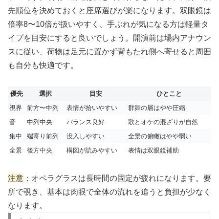
先順位
を決めておくと座席選びが楽になります。双眼鏡は
倍率8〜10倍が扱いやすく、手ぶれが気になる方は軽量タ
イプを目安にすると良いでしょう。開演前は場内アナウン
スに従い、荷物は足元に置かず背もたれ側へ寄せると周囲
も自分も快適です。
優先
選択
目安
ひとこと
視界
前方〜中列
表情が拾いやすい
群舞の層はやや圧縮
音
中列中央
バランス良好
歌とオケの混ざりが自然
集中
端寄り前列
没入しやすい
全景の俯瞰はやや弱い
全景
後方中央
構図が読みやすい
表情は双眼鏡補助
注意
：オペラグラスは長時間の固定が疲れになります。要
所で覗き、基本は肉眼で全体の流れを追うと負担が少なく
なります。