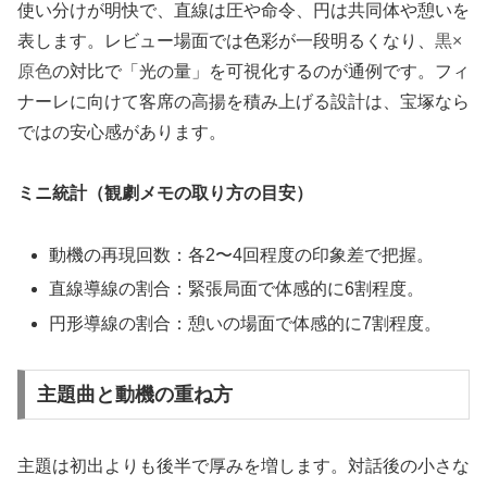
使い分けが明快で、直線は圧や命令、円は共同体や憩いを
表します。レビュー場面では色彩が一段明るくなり、
黒×
原色
の対比で「光の量」を可視化するのが通例です。フィ
ナーレに向けて客席の高揚を積み上げる設計は、宝塚なら
ではの安心感があります。
ミニ統計（観劇メモの取り方の目安）
動機の再現回数：各2〜4回程度の印象差で把握。
直線導線の割合：緊張局面で体感的に6割程度。
円形導線の割合：憩いの場面で体感的に7割程度。
主題曲と動機の重ね方
主題は初出よりも後半で厚みを増します。対話後の小さな