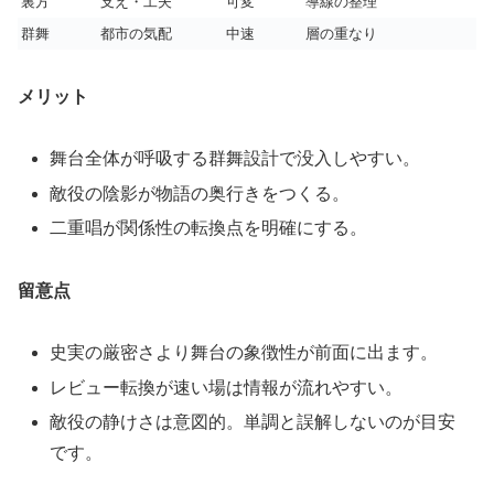
裏方
支え・工夫
可変
導線の整理
群舞
都市の気配
中速
層の重なり
メリット
舞台全体が呼吸する群舞設計で没入しやすい。
敵役の陰影が物語の奥行きをつくる。
二重唱が関係性の転換点を明確にする。
留意点
史実の厳密さより舞台の象徴性が前面に出ます。
レビュー転換が速い場は情報が流れやすい。
敵役の静けさは意図的。単調と誤解しないのが目安
です。