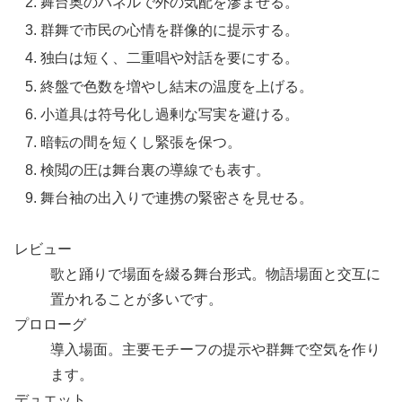
舞台奥のパネルで外の気配を滲ませる。
群舞で市民の心情を群像的に提示する。
独白は短く、二重唱や対話を要にする。
終盤で色数を増やし結末の温度を上げる。
小道具は符号化し過剰な写実を避ける。
暗転の間を短くし緊張を保つ。
検閲の圧は舞台裏の導線でも表す。
舞台袖の出入りで連携の緊密さを見せる。
レビュー
歌と踊りで場面を綴る舞台形式。物語場面と交互に
置かれることが多いです。
プロローグ
導入場面。主要モチーフの提示や群舞で空気を作り
ます。
デュエット