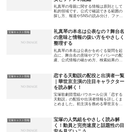
礼真琴の母親に関する情報は原則として
私的領域です。公式で確認できる範囲の
探し方、報道やSNSの読み分け、ファン
としての配慮の目安を整理し、噂に流さ
れにくい判断軸を穏やかに案内します。
礼真琴の本名は公表なの？舞台名
宝塚キャスト情報
の意味と情報の扱い方をやさしく
整理する
礼真琴の本名は公表かをめぐる疑問を起
点に、舞台名の意味やプライバシーの配
慮、公式情報の確かめ方、検索結果の見
極めのコツまでをやさしく案内します。
恋する天動説の配役と出演者一覧
宝塚キャスト情報
｜華世京主演の注目キャラクター
を読み解く！
宝塚歌劇団雪組バウホール公演「恋する
天動説」の配役や出演者情報を詳しくま
とめました。初主演を務める華世京を中
心に物語を彩る魅力的なキャラクターた
ちの役割や見どころを深掘りします。キ
ャストの役柄や相関図を知りたいファン
宝塚の人気組をやさしく読み解
宝塚キャスト情報
必見の内容となっており、観劇前の予習
く！動員と完売速度と話題性の目
や振り返りに最適な最新情報をお届けし
安を見ていこう