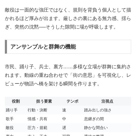
敵役は一面的な強圧ではなく、規則を背負う個人として描
かれるほど厚みが出ます。厳しさの裏にある無力感、揺ら
ぎ、突然の沈黙──そうした隙間に場が呼吸します。
アンサンブルと群舞の機能
市民、踊り子、兵士、裏方……多様な立場が群舞に集約さ
れます。動線の重ね合わせで「街の意思」を可視化し、レ
ビューが物語へ橋を架ける瞬間を作ります。
役割
担う要素
テンポ
注視点
踊り手
行動・決断
速
踏み出しの強さ
歌手
情感・共有
中
息継ぎの間
敵役
圧力・規範
遅
静かな間合い