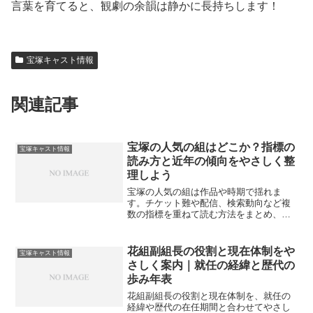
言葉を育てると、観劇の余韻は静かに長持ちします！
宝塚キャスト情報
関連記事
宝塚の人気の組はどこか？指標の
宝塚キャスト情報
読み方と近年の傾向をやさしく整
理しよう
宝塚の人気の組は作品や時期で揺れま
す。チケット難や配信、検索動向など複
数の指標を重ねて読む方法をまとめ、初
観劇とリピーター双方に役立つ判断の目
安を案内します。結論を急がず穏やかに
比較しましょう。
花組副組長の役割と現在体制をや
宝塚キャスト情報
さしく案内｜就任の経緯と歴代の
歩み年表
花組副組長の役割と現在体制を、就任の
経緯や歴代の在任期間と合わせてやさし