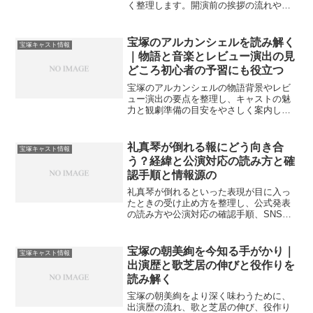
く整理します。開演前の挨拶の流れや舞
台裏の担務、選出の目安も紹介。
宝塚のアルカンシェルを読み解く
宝塚キャスト情報
｜物語と音楽とレビュー演出の見
どころ初心者の予習にも役立つ
宝塚のアルカンシェルの物語背景やレビ
ュー演出の要点を整理し、キャストの魅
力と観劇準備の目安をやさしく案内しま
す。初観劇でも迷いにくいチェックや
FAQで予習がしやすくなります。
礼真琴が倒れる報にどう向き合
宝塚キャスト情報
う？経緯と公演対応の読み方と確
認手順と情報源の
礼真琴が倒れるといった表現が目に入っ
たときの受け止め方を整理し、公式発表
の読み方や公演対応の確認手順、SNSの
情報差し引き方までやさしく案内しま
す。混乱を減らし安心につなげる実用的
なチェックをまとめました。
宝塚の朝美絢を今知る手がかり｜
宝塚キャスト情報
出演歴と歌芝居の伸びと役作りを
読み解く
宝塚の朝美絢をより深く味わうために、
出演歴の流れ、歌と芝居の伸び、役作り