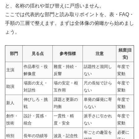
と、名称の揺れや並び替えに戸惑いません。
ここでは代表的な部門と読み取りポイントを、表・FAQ・
手順の三層で整えます。まずは全体像の俯瞰から始めまし
ょう。
頻度(目
部門
見る点
参考指標
注意
安)
作品牽引・役
難度・持続・
話題性と混同し
年度で
主演
解像度
反響
ない
変動
場面の支え・
場の安定・相
尺の長短で計ら
年度で
助演
対話性
互作用
ない
変動
伸びしろ・挑
課題と更新の
単発の爆発に寄
年度で
新人
戦
均衡
らない
変動
創作・
設計・質感・
一貫性・精
派手さに引かれ
年度で
技術
統合
度・安全
ない
変動
年ごとの趣旨を
必要に
特別
長年の功績等
波及・記念性