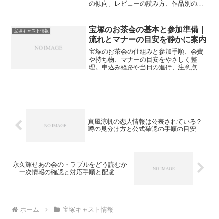
の傾向、レビューの読み方、作品別の見
どころを整理します。初めての方にも負
担が少ない手順で、情報の鮮度と信頼度
のバランスを取りやすくします。
宝塚のお茶会の基本と参加準備｜
宝塚キャスト情報
流れとマナーの目安を静かに案内
宝塚のお茶会の仕組みと参加手順、会費
や持ち物、マナーの目安をやさしく整
理。申込み経路や当日の進行、注意点と
よくある疑問にも先回りし、初参加でも
落ち着いて楽しめる道筋を案内します。
真風涼帆の恋人情報は公表されている？
噂の見分け方と公式確認の手順の目安
永久輝せあの会のトラブルをどう読むか
｜一次情報の確認と対応手順と配慮
ホーム
宝塚キャスト情報